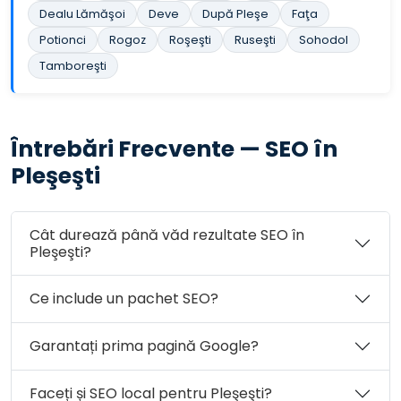
Dealu Lămăşoi
Deve
După Pleşe
Faţa
Potionci
Rogoz
Roşeşti
Ruseşti
Sohodol
Tamboreşti
Întrebări Frecvente — SEO în
Pleşeşti
Cât durează până văd rezultate SEO în
Pleşeşti?
Ce include un pachet SEO?
Garantați prima pagină Google?
Faceți și SEO local pentru Pleşeşti?