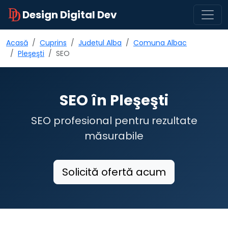
Design Digital Dev
Acasă
Cuprins
Județul Alba
Comuna Albac
Pleşeşti
SEO
SEO în Pleşeşti
SEO profesional pentru rezultate
măsurabile
Solicită ofertă acum