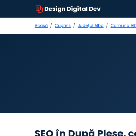
Design Digital Dev
Acasă
Cuprins
Județul Alba
Comuna Al
SEO în După Pleşe, 