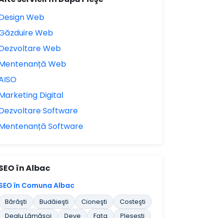
Design Web
Găzduire Web
Dezvoltare Web
Mentenanță Web
AISO
Marketing Digital
Dezvoltare Software
Mentenanță Software
SEO în Albac
SEO în Comuna Albac
Bărăşti
Budăieşti
Cioneşti
Costeşti
Dealu Lămăşoi
Deve
Faţa
Pleşeşti