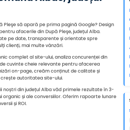
ă Pleşe să apară pe prima pagină Google? Design
pentru afacerile din După Pleşe, județul Alba.
ate pe date, transparente și orientate spre
ți clienți, mai multe vânzări.
ic complet al site-ului, analiza concurenței din
re de cuvinte cheie relevante pentru afacerea
ări on-page, creăm conținut de calitate și
 crește autoritatea site-ului.
i noștri din județul Alba văd primele rezultate în 3-
lui organic și ale conversiilor. Oferim rapoarte lunare
versii și ROI.