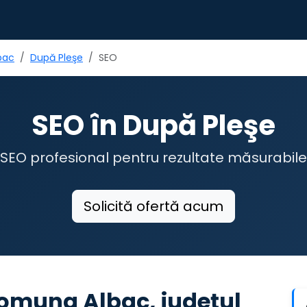
bac
După Pleşe
SEO
SEO în După Pleşe
SEO profesional pentru rezultate măsurabile
Solicită ofertă acum
comuna Albac, județul