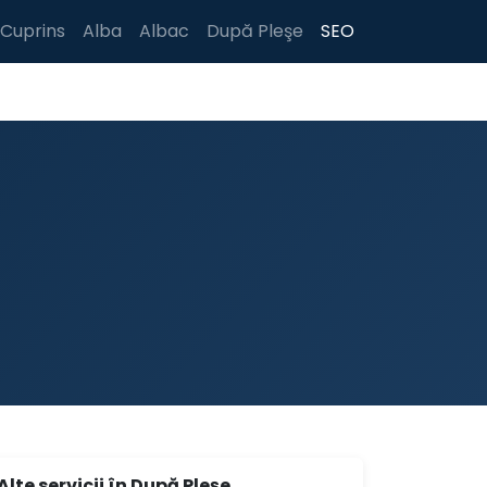
Cuprins
Alba
Albac
După Pleşe
SEO
Alte servicii în După Pleşe