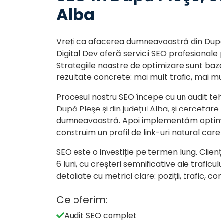
Alba
Vreți ca afacerea dumneavoastră din Dup
Digital Dev oferă servicii SEO profesionale 
Strategiile noastre de optimizare sunt baz
rezultate concrete: mai mult trafic, mai mul
Procesul nostru SEO începe cu un audit tehn
După Pleşe și din județul Alba, și cerceta
dumneavoastră. Apoi implementăm optimiz
construim un profil de link-uri natural care
SEO este o investiție pe termen lung. Clienți
6 luni, cu creșteri semnificative ale traficu
detaliate cu metrici clare: poziții, trafic, con
Ce oferim:
Audit SEO complet