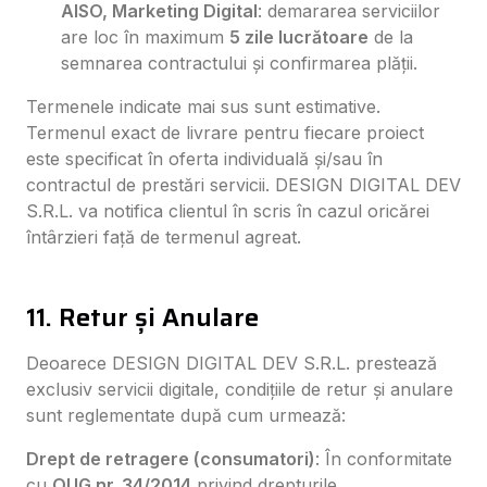
AISO, Marketing Digital
: demararea serviciilor
are loc în maximum
5 zile lucrătoare
de la
semnarea contractului și confirmarea plății.
Termenele indicate mai sus sunt estimative.
Termenul exact de livrare pentru fiecare proiect
este specificat în oferta individuală și/sau în
contractul de prestări servicii. DESIGN DIGITAL DEV
S.R.L. va notifica clientul în scris în cazul oricărei
întârzieri față de termenul agreat.
11. Retur și Anulare
Deoarece DESIGN DIGITAL DEV S.R.L. prestează
exclusiv servicii digitale, condițiile de retur și anulare
sunt reglementate după cum urmează:
Drept de retragere (consumatori)
: În conformitate
cu
OUG nr. 34/2014
privind drepturile