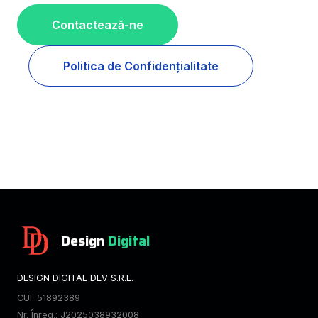
Contactează-ne
Politica de Confidențialitate
Design
Digital
DESIGN DIGITAL DEV S.R.L.
CUI: 51892389
Nr. Înreg.: J2025038932008