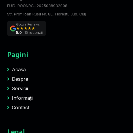
EUID: ROONRC.J2025038932008
Str. Prof. Ioan Rusu Nr. 8E, Florești, Jud. Cluj
Google Reviews
★
★
★
★
★
5.0
· 15 recenzii
Pagini
Acasă
Despre
Servicii
Informații
Contact
Legal