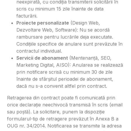
neexpirată, cu condiția transmiterii solicitării în
scris cu minimum 15 zile înainte de data
facturării.
Proiecte personalizate
(Design Web,
Dezvoltare Web, Software): Nu se acordă
rambursare pentru lucrările deja executate.
Condițiile specifice de anulare sunt prevăzute în
contractul individual.
Servicii de abonament
(Mentenanță, SEO,
Marketing Digital, AISO): Anularea se realizează
prin notificare scrisă cu minimum 30 de zile
înainte de sfârșitul perioadei de abonament,
dacă nu s-a convenit altfel prin contract.
Retragerea din contract poate fi comunicată prin
orice declarație neechivocă transmisă în scris (email
sau poștă). La solicitare, punem la dispoziție
formularul-tip de retragere prevăzut în Anexa B a
OUG nr. 34/2014. Notificarea se transmite la adresa