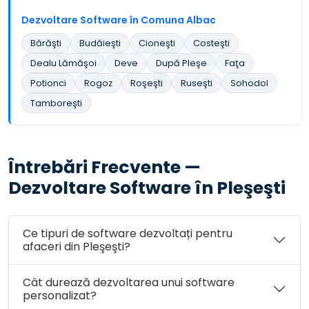
Dezvoltare Software în Comuna Albac
Bărăşti
Budăieşti
Cioneşti
Costeşti
Dealu Lămăşoi
Deve
După Pleşe
Faţa
Potionci
Rogoz
Roşeşti
Ruseşti
Sohodol
Tamboreşti
Întrebări Frecvente —
Dezvoltare Software în Pleşeşti
Ce tipuri de software dezvoltați pentru
afaceri din Pleşeşti?
Cât durează dezvoltarea unui software
personalizat?