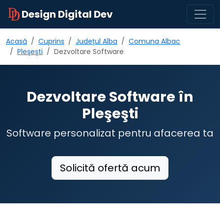
Design Digital Dev
Acasă
Cuprins
Județul Alba
Comuna Albac
Pleşeşti
Dezvoltare Software
Dezvoltare Software în
Pleşeşti
Software personalizat pentru afacerea ta
Solicită ofertă acum