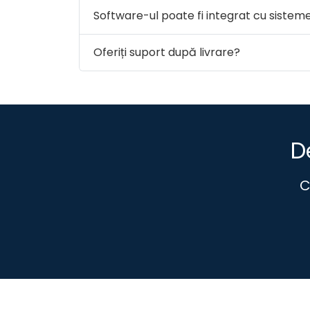
Software-ul poate fi integrat cu sistem
Oferiți suport după livrare?
D
C