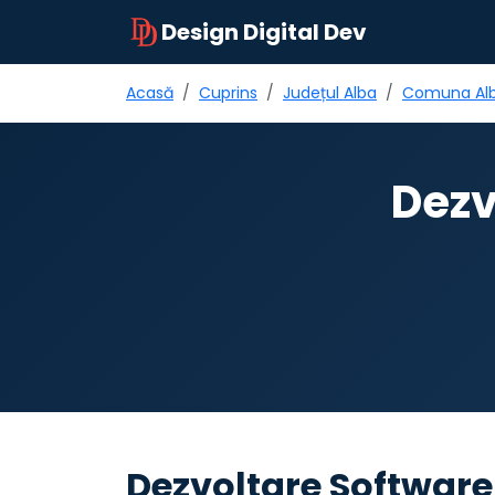
Design Digital Dev
Acasă
Cuprins
Județul Alba
Comuna Al
Dezv
Dezvoltare Software