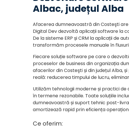
Albac, județul Alba
Afacerea dumneavoastră din Costeşti are 
Digital Dev dezvoltă aplicații software la 
De la sisteme ERP și CRM la aplicații de au
transformăm procesele manuale în fluxuri d
Fiecare soluție software pe care o dezvol
proceselor de business din organizația du
afacerilor din Costeşti și din județul Alba, 
reală: reducerea timpului de lucru, eliminar
Utilizăm tehnologii moderne și practici de 
în termene rezonabile. Toate soluțiile inc
dumneavoastră și suport tehnic post-livrar
amortizează rapid prin eficiența operațion
Ce oferim: