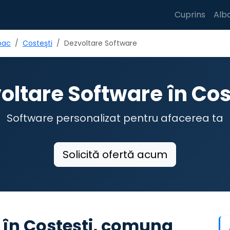
Cuprins
Alb
bac
Costeşti
Dezvoltare Software
oltare Software în Cos
Software personalizat pentru afacerea ta
Solicită ofertă acum
 în Costeşti, comuna