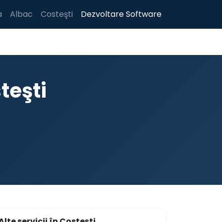
a
Albac
Costeşti
Dezvoltare Software
teşti
Alte servicii în Costeşti