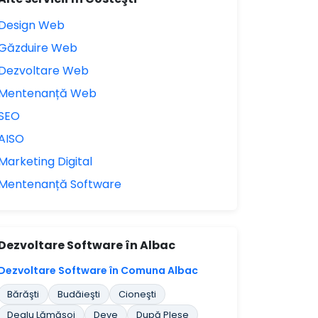
Design Web
Găzduire Web
Dezvoltare Web
Mentenanță Web
SEO
AISO
Marketing Digital
Mentenanță Software
Dezvoltare Software în Albac
Dezvoltare Software în Comuna Albac
Bărăşti
Budăieşti
Cioneşti
Dealu Lămăşoi
Deve
După Pleşe