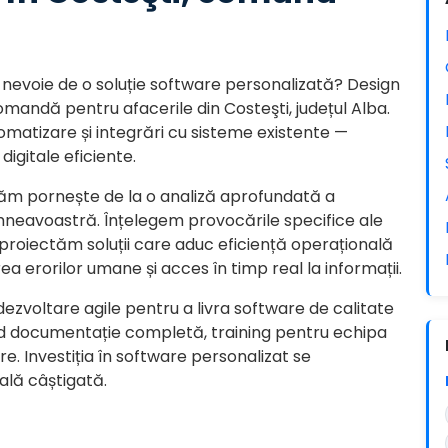
nevoie de o soluție software personalizată? Design
comandă pentru afacerile din Costeşti, județul Alba.
tomatizare și integrări cu sisteme existente —
igitale eficiente.
tăm pornește de la o analiză aprofundată a
mneavoastră. Înțelegem provocările specifice ale
și proiectăm soluții care aduc eficiență operațională
ea erorilor umane și acces în timp real la informații.
dezvoltare agile pentru a livra software de calitate
lud documentație completă, training pentru echipa
e. Investiția în software personalizat se
ală câștigată.