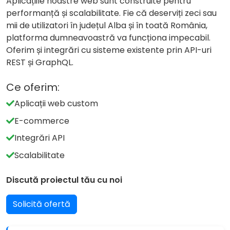
Aplicațiile noastre web sunt construite pentru
performanță și scalabilitate. Fie că deserviți zeci sau
mii de utilizatori în județul Alba și în toată România,
platforma dumneavoastră va funcționa impecabil.
Oferim și integrări cu sisteme existente prin API-uri
REST și GraphQL.
Ce oferim:
Aplicații web custom
E-commerce
Integrări API
Scalabilitate
Discută proiectul tău cu noi
Solicită ofertă