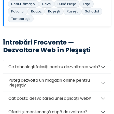
Dealu Lămăşoi
Deve
După Pleşe
Faţa
Potionci
Rogoz
Roşeşti
Ruseşti
Sohodol
Tamboreşti
Întrebări Frecvente —
Dezvoltare Web în Pleşeşti
Ce tehnologii folosiți pentru dezvoltarea web?
Puteți dezvolta un magazin online pentru
Pleşeşti?
Cât costă dezvoltarea unei aplicații web?
Oferiți și mentenanță după dezvoltare?