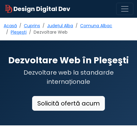
Design Digital Dev
Acasă
Cuprins
Județul Alba
Comuna Albac
Pleşeşti
Dezvoltare Web
Dezvoltare Web în Pleşeşti
Dezvoltare web la standarde
internaționale
Solicită ofertă acum