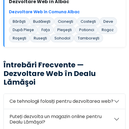
Dezvoltare Web în Albac
Dezvoltare Web în Comuna Albac
Bărăşti
Budăieşti
Cioneşti
Costeşti
Deve
După Pleşe
Faţa
Pleşeşti
Potionci
Rogoz
Roşeşti
Ruseşti
Sohodol
Tamboreşti
Întrebări Frecvente —
Dezvoltare Web în Dealu
Lămăşoi
Ce tehnologii folosiți pentru dezvoltarea web?
Puteți dezvolta un magazin online pentru
Dealu Lămăşoi?