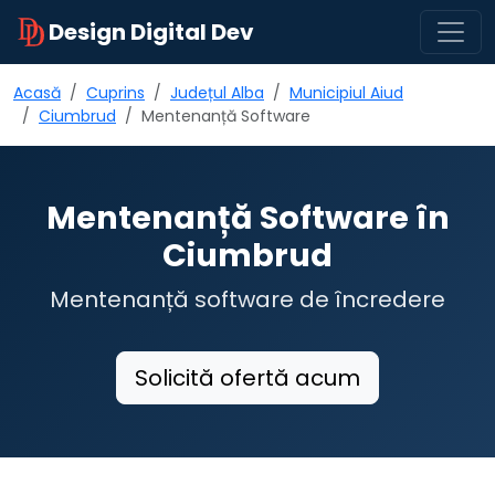
Design Digital Dev
Acasă
Cuprins
Județul Alba
Municipiul Aiud
Ciumbrud
Mentenanță Software
Mentenanță Software în
Ciumbrud
Mentenanță software de încredere
Solicită ofertă acum