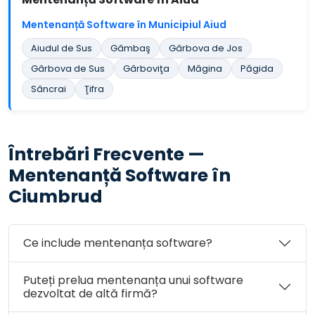
Mentenanță Software în Municipiul Aiud
Aiudul de Sus
Gâmbaş
Gârbova de Jos
Gârbova de Sus
Gârboviţa
Măgina
Păgida
Sâncrai
Ţifra
Întrebări Frecvente —
Mentenanță Software în
Ciumbrud
Ce include mentenanța software?
Puteți prelua mentenanța unui software
dezvoltat de altă firmă?