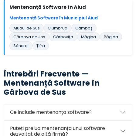
Mentenanță Software în Aiud
Mentenanță Software în Municipiul Aiud
Aiudul de Sus
Ciumbrud
Gâmbaş
Gârbova de Jos
Gârboviţa
Măgina
Păgida
Sâncrai
Ţifra
Întrebări Frecvente —
Mentenanță Software în
Gârbova de Sus
Ce include mentenanța software?
Puteți prelua mentenanța unui software
dezvoltat de altă firmă?