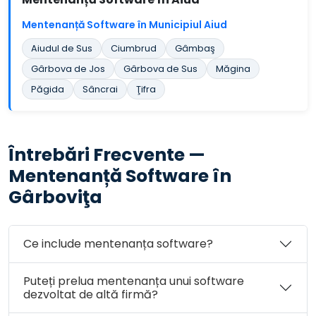
Mentenanță Software în Municipiul Aiud
Aiudul de Sus
Ciumbrud
Gâmbaş
Gârbova de Jos
Gârbova de Sus
Măgina
Păgida
Sâncrai
Ţifra
Întrebări Frecvente —
Mentenanță Software în
Gârboviţa
Ce include mentenanța software?
Puteți prelua mentenanța unui software
dezvoltat de altă firmă?