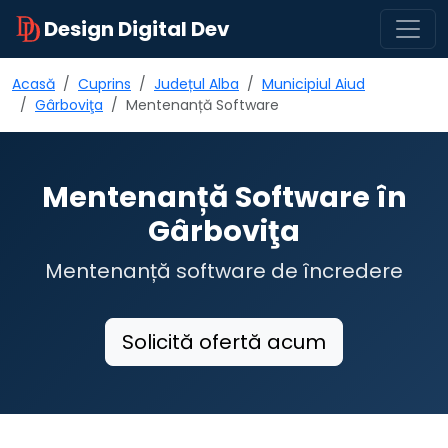
Design Digital Dev
Acasă
Cuprins
Județul Alba
Municipiul Aiud
Gârboviţa
Mentenanță Software
Mentenanță Software în
Gârboviţa
Mentenanță software de încredere
Solicită ofertă acum