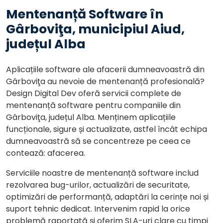
Mentenanță Software în
Gârboviţa, municipiul Aiud,
județul Alba
Aplicațiile software ale afacerii dumneavoastră din
Gârboviţa au nevoie de mentenanță profesională?
Design Digital Dev oferă servicii complete de
mentenanță software pentru companiile din
Gârboviţa, județul Alba. Menținem aplicațiile
funcționale, sigure și actualizate, astfel încât echipa
dumneavoastră să se concentreze pe ceea ce
contează: afacerea.
Serviciile noastre de mentenanță software includ
rezolvarea bug-urilor, actualizări de securitate,
optimizări de performanță, adaptări la cerințe noi și
suport tehnic dedicat. Intervenim rapid la orice
problemă raportată și oferim SLA-uri clare cu timpi