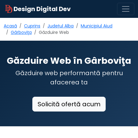
Design Digital Dev
Acasă
Cuprins
Județul Alba
Municipiul Aiud
Gârboviţa
Găzduire Web
Găzduire Web în Gârboviţa
Găzduire web performantă pentru
afacerea ta
Solicită ofertă acum