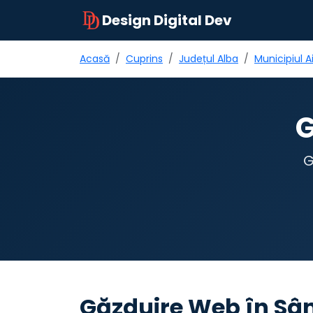
Design Digital Dev
Acasă
Cuprins
Județul Alba
Municipiul A
G
G
Găzduire Web în Sân