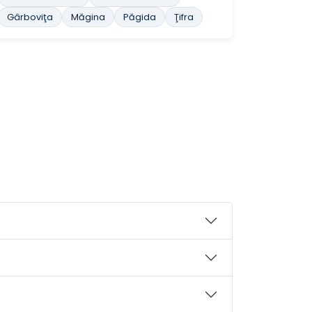
Gârboviţa
Măgina
Păgida
Ţifra