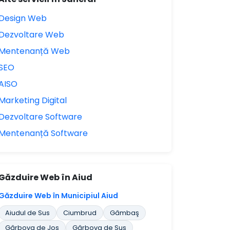
Design Web
Dezvoltare Web
Mentenanță Web
SEO
AISO
Marketing Digital
Dezvoltare Software
Mentenanță Software
Găzduire Web în Aiud
Găzduire Web în Municipiul Aiud
Aiudul de Sus
Ciumbrud
Gâmbaş
Gârbova de Jos
Gârbova de Sus