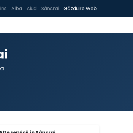
ins
Alba
Aiud
Sâncrai
Găzduire Web
ai
ta
Alte servicii în Sâncrai