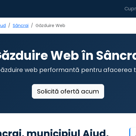
Cupr
iud
Sâncrai
Găzduire Web
ăzduire Web în Sâncr
ăzduire web performantă pentru afacerea 
Solicită ofertă acum
crai, municipiul Aiud,