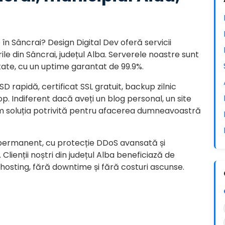
n Sâncrai? Design Digital Dev oferă servicii
e din Sâncrai, județul Alba. Serverele noastre sunt
ate, cu un uptime garantat de 99.9%.
D rapidă, certificat SSL gratuit, backup zilnic
p. Indiferent dacă aveți un blog personal, un site
m soluția potrivită pentru afacerea dumneavoastră
 permanent, cu protecție DDoS avansată și
Clienții noștri din județul Alba beneficiază de
e hosting, fără downtime și fără costuri ascunse.