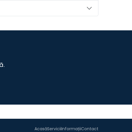
ă.
Acasă
Servicii
Informații
Contact