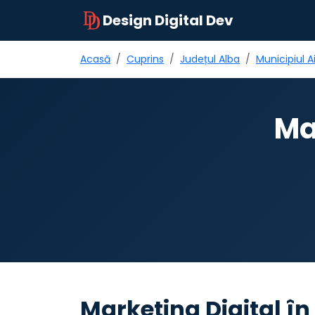
Design Digital Dev
Acasă
Cuprins
Județul Alba
Municipiul A
Ma
Marketing Digital în