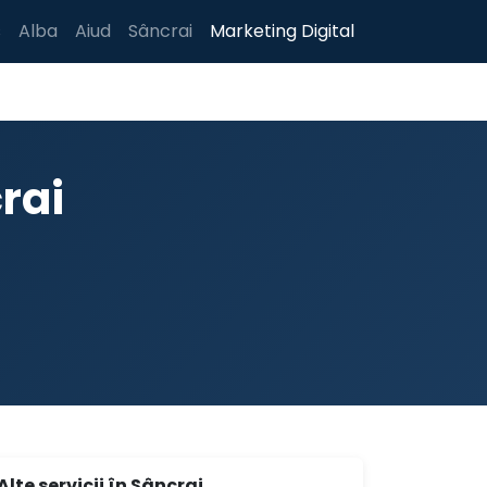
s
Alba
Aiud
Sâncrai
Marketing Digital
rai
Alte servicii în Sâncrai