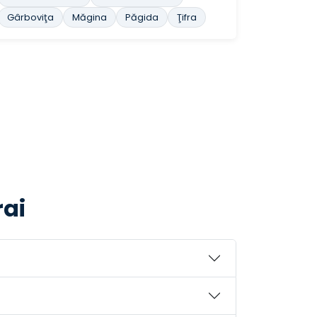
Gârboviţa
Măgina
Păgida
Ţifra
rai