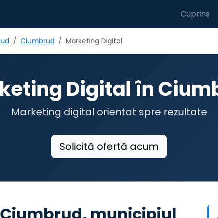
Cuprins
iud
Ciumbrud
Marketing Digital
keting Digital în Cium
Marketing digital orientat spre rezultate
Solicită ofertă acum
n Ciumbrud, municipiul