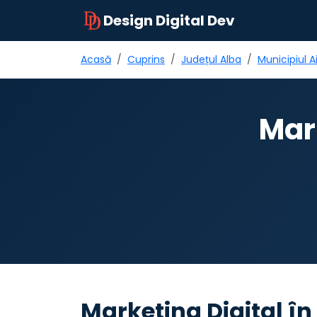
Design Digital Dev
Acasă
Cuprins
Județul Alba
Municipiul A
Mar
Marketing Digital î