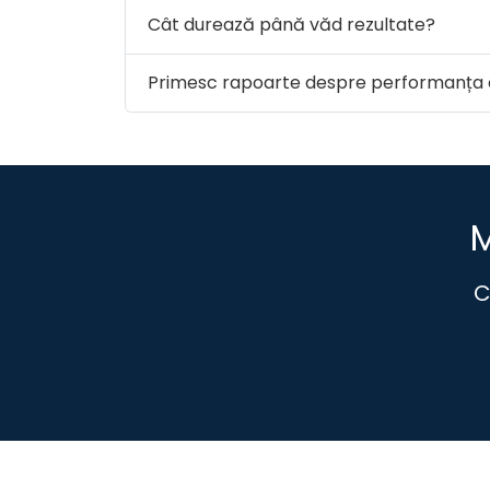
Cât durează până văd rezultate?
Primesc rapoarte despre performanța 
M
C