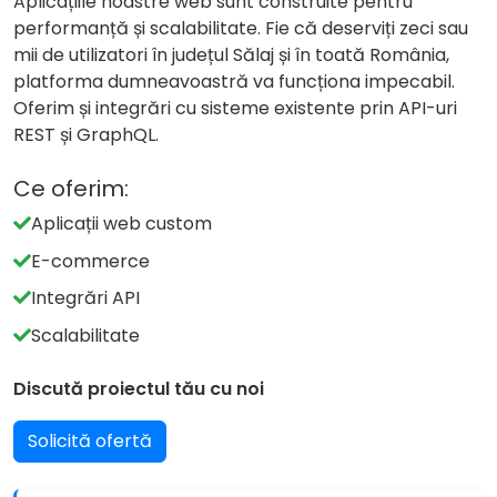
Aplicațiile noastre web sunt construite pentru
performanță și scalabilitate. Fie că deserviți zeci sau
mii de utilizatori în județul Sălaj și în toată România,
platforma dumneavoastră va funcționa impecabil.
Oferim și integrări cu sisteme existente prin API-uri
REST și GraphQL.
Ce oferim:
Aplicații web custom
E-commerce
Integrări API
Scalabilitate
Discută proiectul tău cu noi
Solicită ofertă