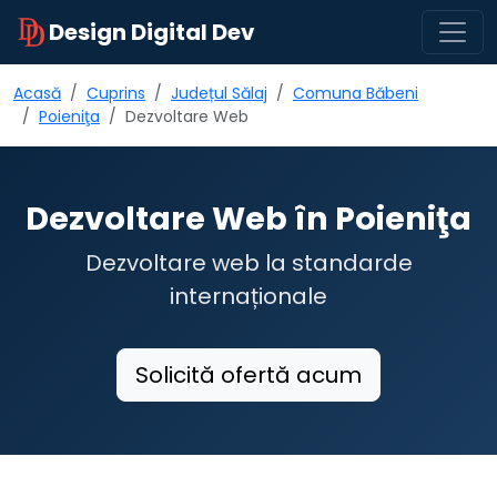
Design Digital Dev
Acasă
Cuprins
Județul Sălaj
Comuna Băbeni
Poieniţa
Dezvoltare Web
Dezvoltare Web în Poieniţa
Dezvoltare web la standarde
internaționale
Solicită ofertă acum