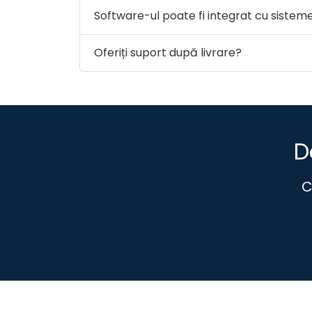
Software-ul poate fi integrat cu sistem
Oferiți suport după livrare?
D
C