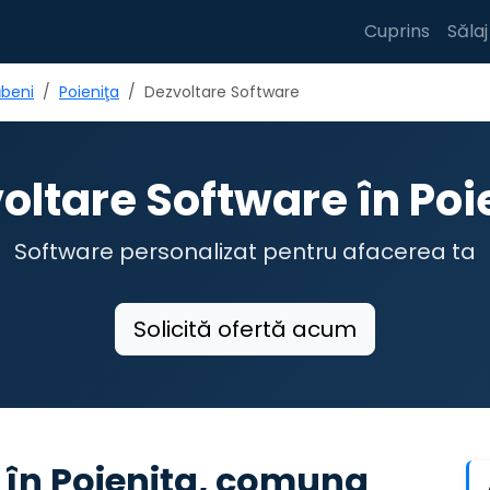
Cuprins
Sălaj
beni
Poieniţa
Dezvoltare Software
oltare Software în Poi
Software personalizat pentru afacerea ta
Solicită ofertă acum
 în Poieniţa, comuna