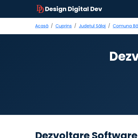
Design Digital Dev
Acasă
Cuprins
Județul Sălaj
Comuna Bă
Dezv
Dezvoltare Software