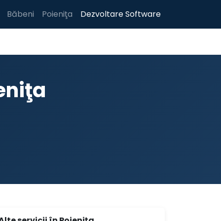
Băbeni
Poieniţa
Dezvoltare Software
eniţa
Alte servicii în Poieniţa