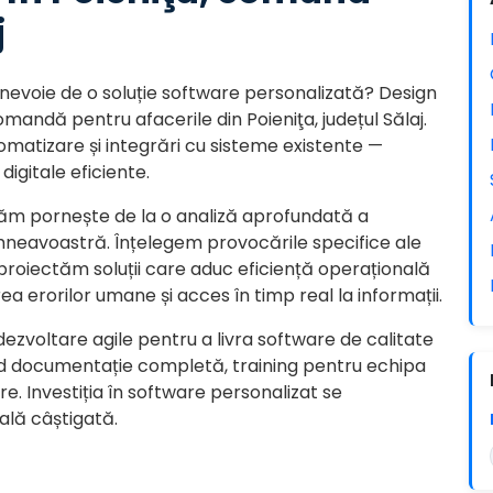
j
evoie de o soluție software personalizată? Design
omandă pentru afacerile din Poieniţa, județul Sălaj.
tomatizare și integrări cu sisteme existente —
igitale eficiente.
tăm pornește de la o analiză aprofundată a
mneavoastră. Înțelegem provocările specifice ale
 și proiectăm soluții care aduc eficiență operațională
ea erorilor umane și acces în timp real la informații.
dezvoltare agile pentru a livra software de calitate
lud documentație completă, training pentru echipa
e. Investiția în software personalizat se
ală câștigată.