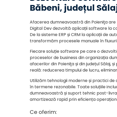
Băbeni, județul Săla
Afacerea dumneavoastră din Poieniţa are n
Digital Dev dezvoltă aplicații software la c
De la sisteme ERP și CRM la aplicații de au
transformăm procesele manuale în fluxuri d
Fiecare soluție software pe care o dezvol
proceselor de business din organizația du
afacerilor din Poieniţa și din județul Sălaj,
reală: reducerea timpului de lucru, eliminar
Utilizăm tehnologii moderne și practici de 
în termene rezonabile. Toate soluțiile inc
dumneavoastră și suport tehnic post-livrar
amortizează rapid prin eficiența operațion
Ce oferim: