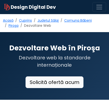
Design Digital Dev
Acasă
Cuprins
Județul Sălaj
Comuna Băbeni
Piroşa
Dezvoltare Web
Dezvoltare Web în Piroşa
Dezvoltare web la standarde
internaționale
Solicită ofertă acum