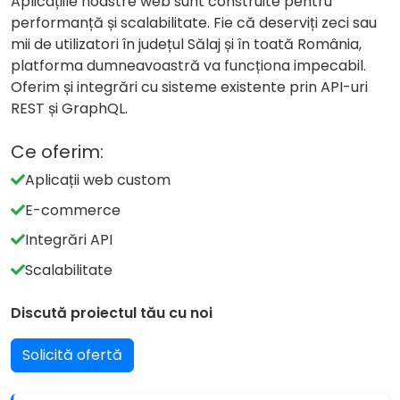
Aplicațiile noastre web sunt construite pentru
performanță și scalabilitate. Fie că deserviți zeci sau
mii de utilizatori în județul Sălaj și în toată România,
platforma dumneavoastră va funcționa impecabil.
Oferim și integrări cu sisteme existente prin API-uri
REST și GraphQL.
Ce oferim:
Aplicații web custom
E-commerce
Integrări API
Scalabilitate
Discută proiectul tău cu noi
Solicită ofertă