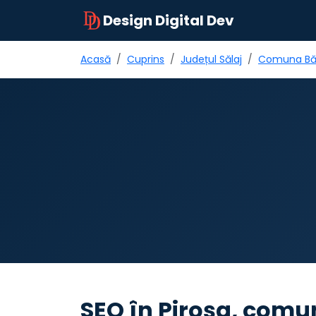
Design Digital Dev
Acasă
Cuprins
Județul Sălaj
Comuna Bă
SEO în Piroşa, comun