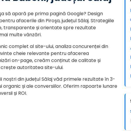
oşa să apară pe prima pagină Google? Design
entru afacerile din Piroşa, județul Sălaj. Strategiile
, transparente și orientate spre rezultate
, mai multe vânzări.
ic complet al site-ului, analiza concurenței din
e cuvinte cheie relevante pentru afacerea
ări on-page, creăm conținut de calitate și
 crește autoritatea site-ului.
i noștri din județul Sălaj văd primele rezultate în 3-
lui organic și ale conversiilor. Oferim rapoarte lunare
versii și ROI.