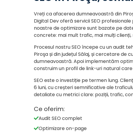
Vreți ca afacerea dumneavoastră din Pir
Digital Dev oferă servicii SEO profesionale p
noastre de optimizare sunt bazate pe date
concrete: mai mult trafic, mai mulți clienți
Procesul nostru SEO începe cu un audit tehn
Piroşa și din județul Sălaj, și cercetare d
dumneavoastră. Apoi implementăm optimiz
construim un profil de link-uri natural care
SEO este o investiție pe termen lung. Clienți
6 luni, cu creșteri semnificative ale traficu
detaliate cu metrici clare: poziții, trafic, con
Ce oferim:
Audit SEO complet
Optimizare on-page