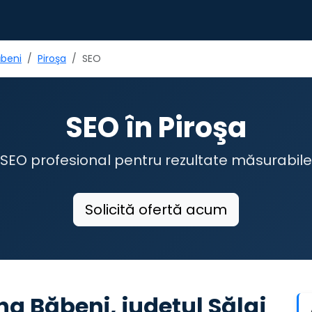
beni
Piroşa
SEO
SEO în Piroşa
SEO profesional pentru rezultate măsurabile
Solicită ofertă acum
a Băbeni, județul Sălaj