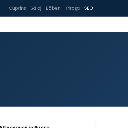
Cuprins
Sălaj
Băbeni
Piroşa
SEO
Alte servicii în Piroşa