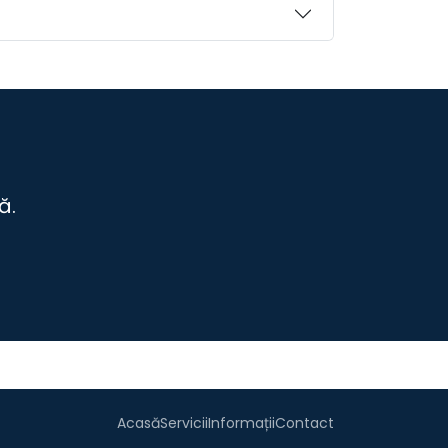
ă.
Acasă
Servicii
Informații
Contact