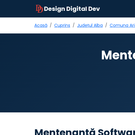
Design Digital Dev
Acasă
Cuprins
Județul Alba
Comuna Ari
Mente
Mentenanță Softwar