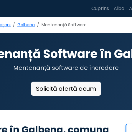
Cuprins
Alba
A
eşeni
Galbena
Mentenanță Software
nanță Software în Ga
Mentenanță software de încredere
Solicită ofertă acum
e în Galbena, comuna