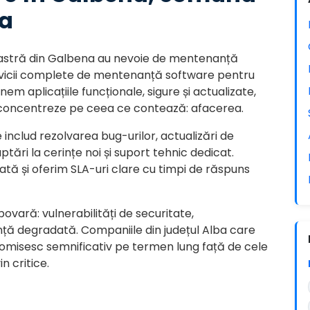
ba
voastră din Galbena au nevoie de mentenanță
ervicii complete de mentenanță software pentru
em aplicațiile funcționale, sigure și actualizate,
 concentreze pe ceea ce contează: afacerea.
includ rezolvarea bug-urilor, actualizări de
tări la cerințe noi și suport tehnic dedicat.
tă și oferim SLA-uri clare cu timpi de răspuns
ovară: vulnerabilități de securitate,
nță degradată. Companiile din județul Alba care
misesc semnificativ pe termen lung față de cele
 critice.