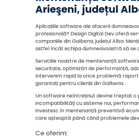
Arieşeni, județul Al
Aplicațiile software ale afacerii dumnea
profesională? Design Digital Dev oferă s
companiile din Galbena, județul Alba. Mențin
astfel încât echipa dumneavoastră să se
Serviciile noastre de mentenanță software 
securitate, optimizări de performanță, adap
Intervenim rapid la orice problemă raporta
garantați pentru clienții din Galbena.
Un software neîntreținut devine treptat o p
incompatibilități cu sisteme noi, performa
investesc în mentenanță preventivă econo
care așteaptă până când problemele devin
Ce oferim: