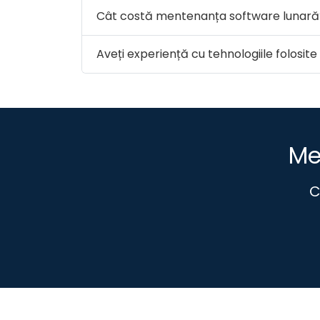
Cât costă mentenanța software lunară
Aveți experiență cu tehnologiile folosit
Me
C