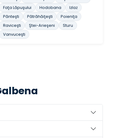
Faţa Lăpuşului
Hodobana
Izlaz
Pănteşti
Pătrăhăiţeşti
Poieniţa
Raviceşti
Ştei-Arieşeni
Sturu
Vanvuceşti
 Galbena