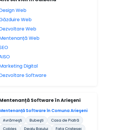
Design Web
Găzduire Web
Dezvoltare Web
Mentenanță Web
SEO
AISO
Marketing Digital
Dezvoltare Software
Mentenanță Software în Arieşeni
Mentenanță Software în Comuna Arieşeni
Avrămeşti
Bubeşti
Casa de Piatră
Cobleş
Dealu Bajului
Faţa Cristesei