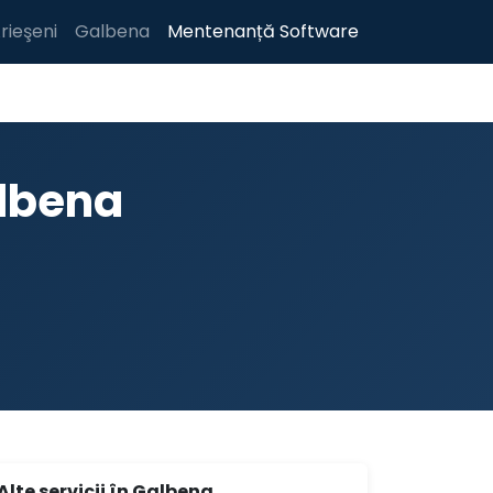
rieşeni
Galbena
Mentenanță Software
lbena
Alte servicii în Galbena