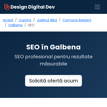
Design Digital Dev
Acasă
Cuprins
Județul Alba
Comuna Arieşeni
Galbena
SEO
SEO în Galbena
SEO profesional pentru rezultate
măsurabile
Solicită ofertă acum