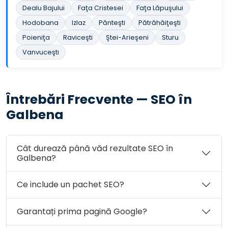
Dealu Bajului
Faţa Cristesei
Faţa Lăpuşului
Hodobana
Izlaz
Pănteşti
Pătrăhăiţeşti
Poieniţa
Raviceşti
Ştei-Arieşeni
Sturu
Vanvuceşti
Întrebări Frecvente — SEO în
Galbena
Cât durează până văd rezultate SEO în
Galbena?
Ce include un pachet SEO?
Garantați prima pagină Google?