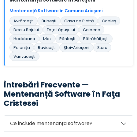
Mentenanță Software în Comuna Arieşeni
Avrămeşti
Bubeşti
Casa de Piatră
Cobleş
Dealu Bajului
Faţa Lăpuşului
Galbena
Hodobana
Izlaz
Pănteşti
Pătrăhăiţeşti
Poieniţa
Raviceşti
Ştei-Arieşeni
Sturu
Vanvuceşti
Întrebări Frecvente —
Mentenanță Software în Faţa
Cristesei
Ce include mentenanța software?