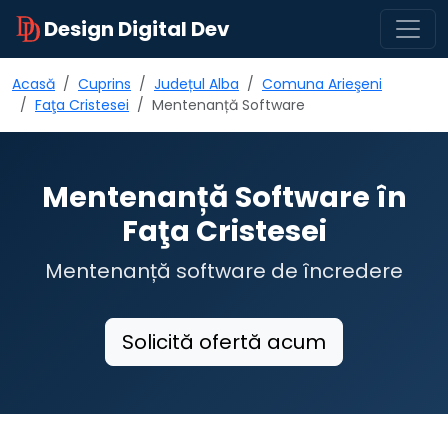
Design Digital Dev
Acasă
Cuprins
Județul Alba
Comuna Arieşeni
Faţa Cristesei
Mentenanță Software
Mentenanță Software în
Faţa Cristesei
Mentenanță software de încredere
Solicită ofertă acum