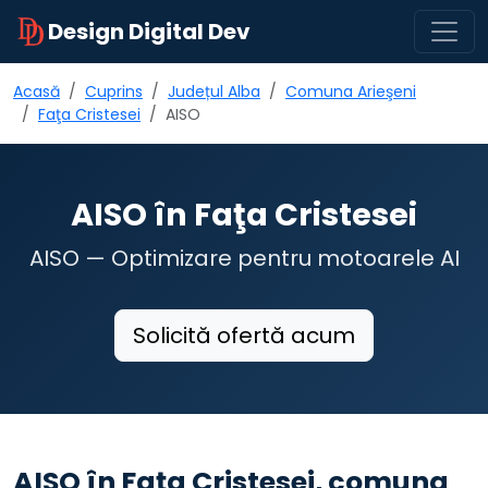
Design Digital Dev
Acasă
Cuprins
Județul Alba
Comuna Arieşeni
Faţa Cristesei
AISO
AISO în Faţa Cristesei
AISO — Optimizare pentru motoarele AI
Solicită ofertă acum
AISO în Faţa Cristesei, comuna