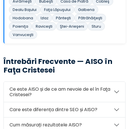
Avrămeşti
Bubeşti
Casa de Piatră
Cobleş
Dealu Bajului
Faţa Lăpuşului
Galbena
Hodobana
Izlaz
Pănteşti
Pătrăhăiţeşti
Poieniţa
Raviceşti
Ştei-Arieşeni
Sturu
Vanvuceşti
Întrebări Frecvente — AISO în
Faţa Cristesei
Ce este AISO și de ce am nevoie de el în Faţa
Cristesei?
Care este diferența dintre SEO și AISO?
Cum măsurați rezultatele AISO?