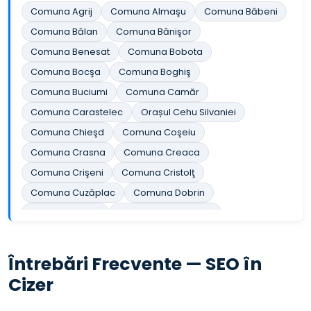
Comuna Agrij
Comuna Almaşu
Comuna Băbeni
Comuna Bălan
Comuna Bănişor
Comuna Benesat
Comuna Bobota
Comuna Bocşa
Comuna Boghiş
Comuna Buciumi
Comuna Camăr
Comuna Carastelec
Orașul Cehu Silvaniei
Comuna Chieşd
Comuna Coşeiu
Comuna Crasna
Comuna Creaca
Comuna Crişeni
Comuna Cristolţ
Comuna Cuzăplac
Comuna Dobrin
Comuna Dragu
Comuna Fildu de Jos
Comuna Gâlgău
Comuna Gârbou
Comuna Halmăşd
Comuna Hereclean
Întrebări Frecvente — SEO în
Comuna Hida
Comuna Horoatu Crasnei
Cizer
Comuna Ileanda
Comuna Ip
Orașul Jibou