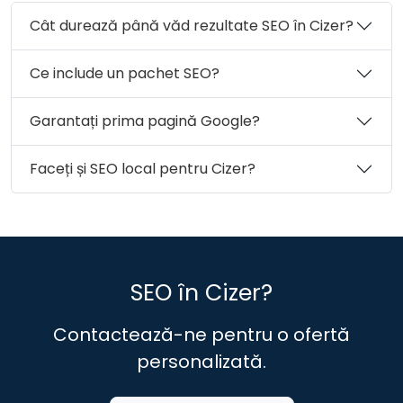
Comuna Letca
Comuna Lozna
Comuna Măerişte
Cât durează până văd rezultate SEO în Cizer?
Comuna Marca
Comuna Meseşenii de Jos
Comuna Mirşid
Comuna Năpradea
Ce include un pachet SEO?
Comuna Nuşfalău
Comuna Pericei
Comuna Plopiş
Comuna Poiana Blenchii
Garantați prima pagină Google?
Comuna Românaşi
Comuna Rus
Comuna Sâg
Comuna Sălăţig
Comuna Şamşud
Faceți și SEO local pentru Cizer?
Comuna Sânmihaiu Almaşului
Comuna Şărmăşag
Comuna Şimişna
Orașul Şimleu Silvaniei
Comuna Someş-Odorhei
Comuna Surduc
Comuna Treznea
Comuna Valcău de Jos
SEO în Cizer?
Comuna Vârşolţ
Municipiul Zalău
Comuna Zalha
Comuna Zimbor
Contactează-ne pentru o ofertă
personalizată.