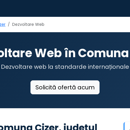
zer
Dezvoltare Web
oltare Web în Comuna 
Dezvoltare web la standarde internaționale
Solicită ofertă acum
omuna Cizer, județul