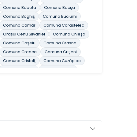
Comuna Bobota
Comuna Bocşa
Comuna Boghiş
Comuna Buciumi
Comuna Camăr
Comuna Carastelec
Orașul Cehu Silvaniei
Comuna Chieşd
Comuna Coşeiu
Comuna Crasna
Comuna Creaca
Comuna Crişeni
Comuna Cristolţ
Comuna Cuzăplac
Comuna Dobrin
Comuna Dragu
Comuna Fildu de Jos
Comuna Gâlgău
Comuna Gârbou
Comuna Halmăşd
Comuna Hereclean
Comuna Hida
Comuna Horoatu Crasnei
Comuna Ileanda
Comuna Ip
Orașul Jibou
Comuna Letca
Comuna Lozna
Comuna Măerişte