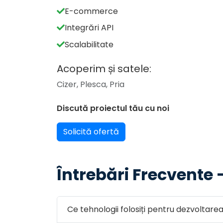
E-commerce
Integrări API
Scalabilitate
Acoperim și satele:
Cizer, Plesca, Pria
Discută proiectul tău cu noi
Solicită ofertă
Întrebări Frecvente 
Ce tehnologii folosiți pentru dezvoltar