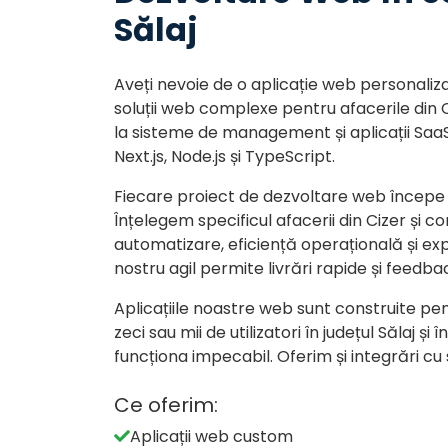
Sălaj
Aveți nevoie de o aplicație web personaliz
soluții web complexe pentru afacerile din 
la sisteme de management și aplicații Saa
Next.js, Node.js și TypeScript.
Fiecare proiect de dezvoltare web începe 
Înțelegem specificul afacerii din Cizer și c
automatizare, eficiență operațională și exp
nostru agil permite livrări rapide și feedba
Aplicațiile noastre web sunt construite pen
zeci sau mii de utilizatori în județul Sălaj
funcționa impecabil. Oferim și integrări cu
Ce oferim:
Aplicații web custom