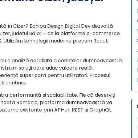
ată în Cizer? Echipa Design Digital Dev dezvoltă
Cizer, județul Sălaj — de la platforme e-commerce
S. Utilizăm tehnologii moderne precum React,
cu o analiză detaliată a cerințelor dumneavoastră.
onstruim soluții care aduc valoare reală:
eriență superioară pentru utilizatori. Procesul
ck continuu.
tru performanță și scalabilitate. Fie că deserviți
 și în toată România, platforma dumneavoastră va
 sisteme existente prin API-uri REST și GraphQL.