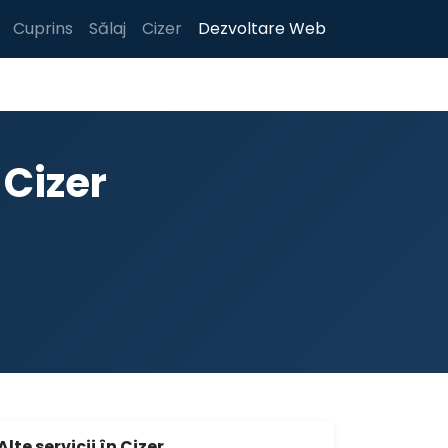
Cuprins
Sălaj
Cizer
Dezvoltare Web
Cizer
Alte servicii în Cizer