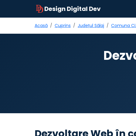
Design Digital Dev
Acasă
Cuprins
Județul Sălaj
Comuna Ci
Dezv
Dezvoltare Web în c