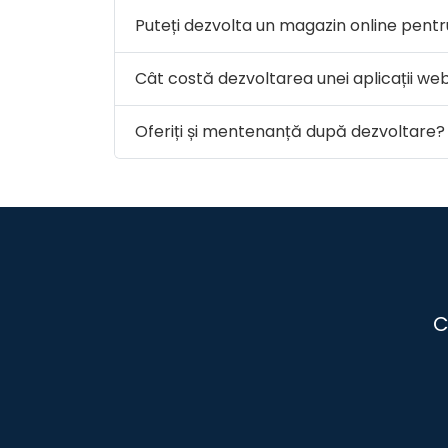
Puteți dezvolta un magazin online pentr
Cât costă dezvoltarea unei aplicații we
Oferiți și mentenanță după dezvoltare?
C