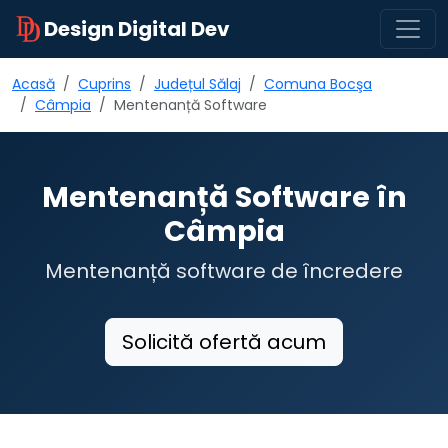
Design Digital Dev
Acasă
Cuprins
Județul Sălaj
Comuna Bocşa
Câmpia
Mentenanță Software
Mentenanță Software în
Câmpia
Mentenanță software de încredere
Solicită ofertă acum