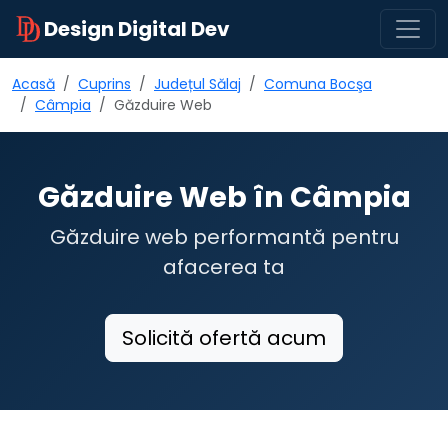
Design Digital Dev
Acasă
Cuprins
Județul Sălaj
Comuna Bocşa
Câmpia
Găzduire Web
Găzduire Web în Câmpia
Găzduire web performantă pentru
afacerea ta
Solicită ofertă acum