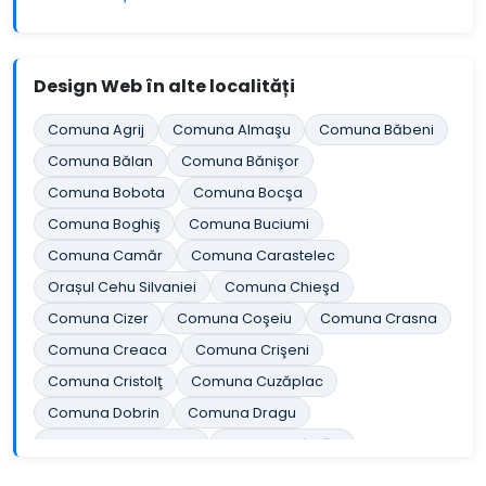
Design Web în alte localități
Comuna Agrij
Comuna Almaşu
Comuna Băbeni
Comuna Bălan
Comuna Bănişor
Comuna Bobota
Comuna Bocşa
Comuna Boghiş
Comuna Buciumi
Comuna Camăr
Comuna Carastelec
Orașul Cehu Silvaniei
Comuna Chieşd
Comuna Cizer
Comuna Coşeiu
Comuna Crasna
Comuna Creaca
Comuna Crişeni
Comuna Cristolţ
Comuna Cuzăplac
Comuna Dobrin
Comuna Dragu
Comuna Fildu de Jos
Comuna Gâlgău
Comuna Gârbou
Comuna Halmăşd