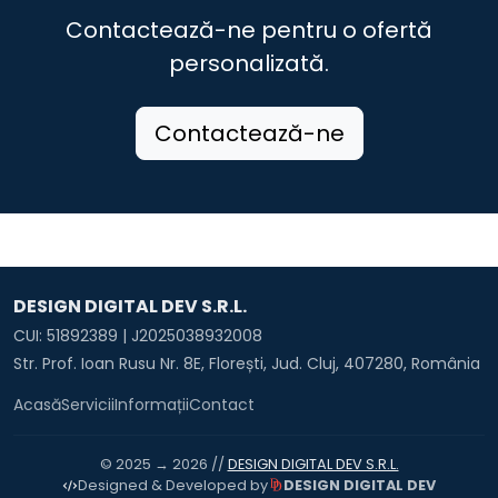
Comuna Zimbor
Contactează-ne pentru o ofertă
personalizată.
Contactează-ne
DESIGN DIGITAL DEV S.R.L.
CUI: 51892389 | J2025038932008
Str. Prof. Ioan Rusu Nr. 8E, Florești, Jud. Cluj, 407280, România
Acasă
Servicii
Informații
Contact
© 2025 → 2026 //
DESIGN DIGITAL DEV S.R.L.
DESIGN DIGITAL DEV
Designed & Developed by