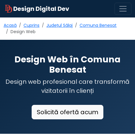
Design Digital Dev
Acasă
Cuprins
Județul Sălaj
Comuna Benesat
Design Web
Design Web în Comuna
Benesat
Design web profesional care transformă
vizitatorii în clienți
Solicită ofertă acum