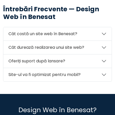
Comuna Hereclean
Comuna Hida
Întrebări Frecvente — Design
Comuna Horoatu Crasnei
Comuna Ileanda
Web în Benesat
Comuna Ip
Orașul Jibou
Comuna Letca
Comuna Lozna
Comuna Măerişte
Cât costă un site web în Benesat?
Comuna Marca
Comuna Meseşenii de Jos
Comuna Mirşid
Comuna Năpradea
Cât durează realizarea unui site web?
Comuna Nuşfalău
Comuna Pericei
Comuna Plopiş
Comuna Poiana Blenchii
Oferiți suport după lansare?
Comuna Românaşi
Comuna Rus
Comuna Sâg
Comuna Sălăţig
Comuna Şamşud
Site-ul va fi optimizat pentru mobil?
Comuna Sânmihaiu Almaşului
Comuna Şărmăşag
Comuna Şimişna
Orașul Şimleu Silvaniei
Comuna Someş-Odorhei
Comuna Surduc
Comuna Treznea
Comuna Valcău de Jos
Design Web în Benesat?
Comuna Vârşolţ
Municipiul Zalău
Comuna Zalha