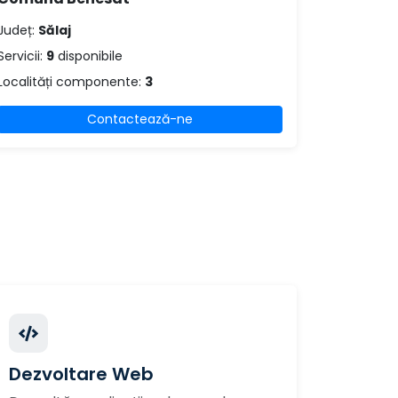
Județ:
Sălaj
Servicii:
9
disponibile
Localități componente:
3
Contactează-ne
Dezvoltare Web