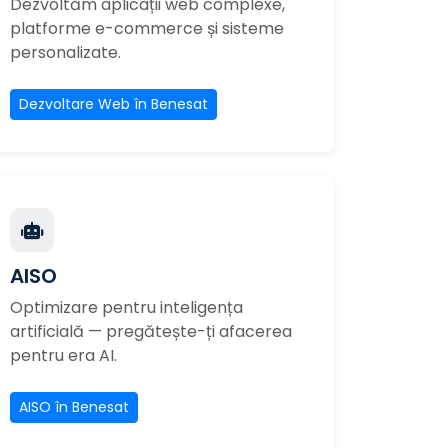
Dezvoltăm aplicații web complexe,
platforme e-commerce și sisteme
personalizate.
Dezvoltare Web în Benesat
AISO
Optimizare pentru inteligența
artificială — pregătește-ți afacerea
pentru era AI.
AISO în Benesat