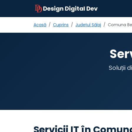
Design Digital Dev
Acasă
Cuprins
Județul Sălaj
Comuna Be
Ser
Soluții 
Servicii IT în Comun