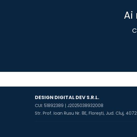
Ai
C
DESIGN DIGITAL DEV S.R.L.
CUI: 51892389 | J2025038932008
Str. Prof. Ioan Rusu Nr. 8E, Florești, Jud. Cluj, 4