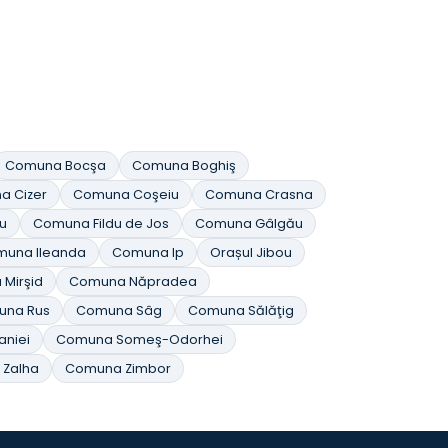
Comuna Bocşa
Comuna Boghiş
a Cizer
Comuna Coşeiu
Comuna Crasna
u
Comuna Fildu de Jos
Comuna Gâlgău
una Ileanda
Comuna Ip
Orașul Jibou
Mirşid
Comuna Năpradea
una Rus
Comuna Sâg
Comuna Sălăţig
aniei
Comuna Someş-Odorhei
Zalha
Comuna Zimbor