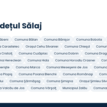
udețul Sălaj
ăbeni
Comuna Bălan
Comuna Bănişor
Comuna Bobota
 Carastelec
Orașul Cehu Silvaniei
Comuna Chieşd
Comun
Cristolţ
Comuna Cuzăplac
Comuna Dobrin
Comuna Drag
na Hereclean
Comuna Hida
Comuna Horoatu Crasnei
Com
erişte
Comuna Marca
Comuna Meseşenii de Jos
Comuna 
 Plopiş
Comuna Poiana Blenchii
Comuna Românaşi
Com
ui
Comuna Şărmăşag
Comuna Şimişna
Orașul Şimleu Silv
 Valcău de Jos
Comuna Vârşolţ
Municipiul Zalău
Comuna 