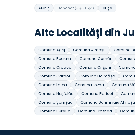
Aluniş
Benesat
Biuşa
(reședință)
Alte Localități din J
Comuna Agrij
Comuna Almaşu
Comuna B
Comuna Buciumi
Comuna Camăr
Comuna
Comuna Creaca
Comuna Crişeni
Comuna 
Comuna Gârbou
Comuna Halmăşd
Comu
Comuna Letca
Comuna Lozna
Comuna Mă
Comuna Nuşfalău
Comuna Pericei
Comuna
Comuna Şamşud
Comuna Sânmihaiu Almaşul
Comuna Surduc
Comuna Treznea
Comuna