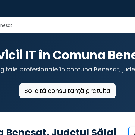
nesat
vicii IT în Comuna Ben
digitale profesionale în comuna Benesat, jude
Solicită consultanță gratuită
a Benesat, Județul Sălaj