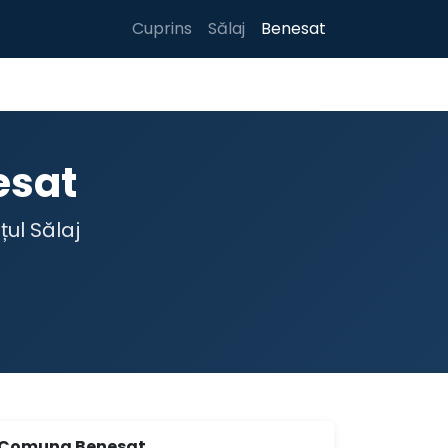
Cuprins
Sălaj
Benesat
esat
țul Sălaj
Comuna Benesat