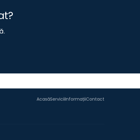
at?
ă.
Acasă
Servicii
Informații
Contact