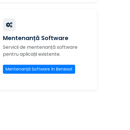
Mentenanță Software
Servicii de mentenanță software
pentru aplicații existente.
Mentenanță Software în Benesat