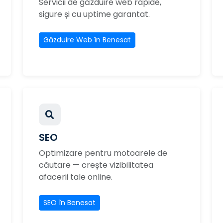
Servicii de găzduire web rapide,
sigure și cu uptime garantat.
Găzduire Web în Benesat
SEO
Optimizare pentru motoarele de
căutare — crește vizibilitatea
afacerii tale online.
SEO în Benesat