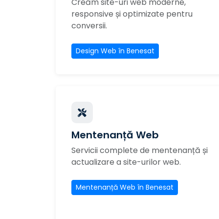
Creăm site-uri web moderne,
responsive și optimizate pentru
conversii.
Design Web în Benesat
Mentenanță Web
Servicii complete de mentenanță și
actualizare a site-urilor web.
Mentenanță Web în Benesat