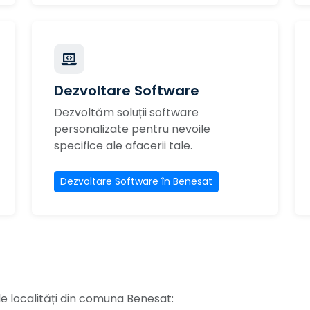
Dezvoltare Software
Dezvoltăm soluții software
personalizate pentru nevoile
specifice ale afacerii tale.
Dezvoltare Software în Benesat
le localități din comuna Benesat: