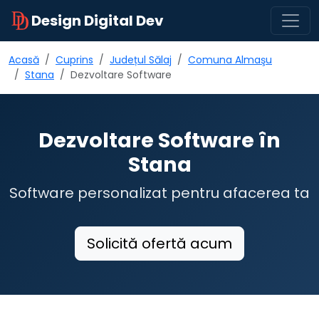
Design Digital Dev
Acasă
Cuprins
Județul Sălaj
Comuna Almaşu
Stana
Dezvoltare Software
Dezvoltare Software în
Stana
Software personalizat pentru afacerea ta
Solicită ofertă acum