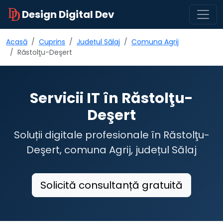
Design Digital Dev
Acasă
Cuprins
Județul Sălaj
Comuna Agrij
Răstolţu-Deşert
Servicii IT în Răstolţu-
Deşert
Soluții digitale profesionale în Răstolţu-
Deşert, comuna Agrij, județul Sălaj
Solicită consultanță gratuită