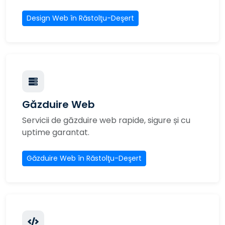
Design Web în Răstolţu-Deşert
Găzduire Web
Servicii de găzduire web rapide, sigure și cu
uptime garantat.
Găzduire Web în Răstolţu-Deşert