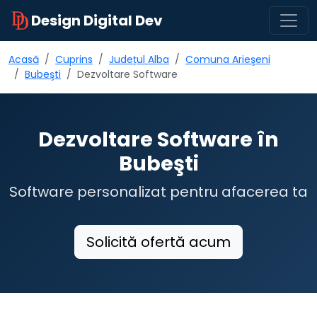
Design Digital Dev
Acasă
Cuprins
Județul Alba
Comuna Arieşeni
Bubeşti
Dezvoltare Software
Dezvoltare Software în
Bubeşti
Software personalizat pentru afacerea ta
Solicită ofertă acum