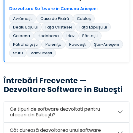
Dezvoltare Software în Comuna Arieşeni
Avrămeşti
Casa de Piatră
Cobleş
Dealu Bajului
Faţa Cristesei
Faţa Lăpuşului
Galbena
Hodobana
Izlaz
Pănteşti
Pătrăhăiţeşti
Poieniţa
Raviceşti
Ştei-Arieşeni
Sturu
Vanvuceşti
Întrebări Frecvente —
Dezvoltare Software în Bubeşti
Ce tipuri de software dezvoltați pentru
afaceri din Bubeşti?
Cât durează dezvoltarea unui software