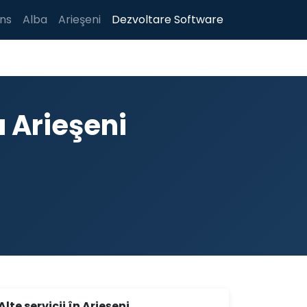
ns
Alba
Arieşeni
Dezvoltare Software
 Arieşeni
Alte servicii în Arieşeni