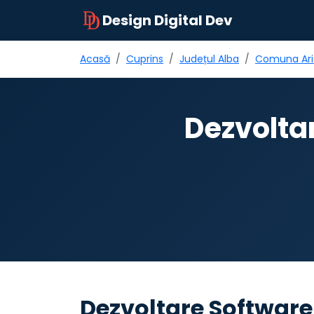
Design Digital Dev
Acasă
Cuprins
Județul Alba
Comuna Ari
Dezvolta
Dezvoltare Software