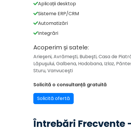
Aplicații desktop
Sisteme ERP/CRM
Automatizări
Integrări
Acoperim și satele:
Arieşeni, Avrămeşti, Bubeşti, Casa de Piatră
Lăpuşului, Galbena, Hodobana, Izlaz, Pănteşti
Sturu, Vanvuceşti
Solicită o consultanță gratuită
Solicită ofertă
Întrebări Frecvente 