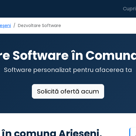
Cupri
eşeni
Dezvoltare Software
re Software în Comuna
Software personalizat pentru afacerea ta
Solicită ofertă acum
 în comuna Arieşeni,