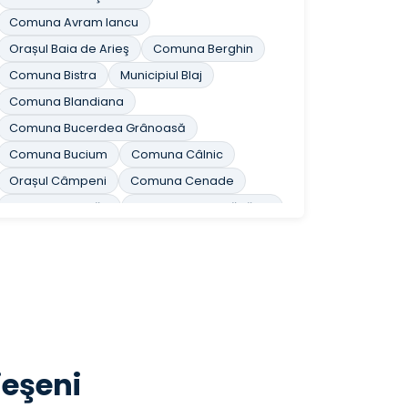
Comuna Avram Iancu
Orașul Baia de Arieş
Comuna Berghin
Comuna Bistra
Municipiul Blaj
Comuna Blandiana
Comuna Bucerdea Grânoasă
Comuna Bucium
Comuna Câlnic
Orașul Câmpeni
Comuna Cenade
Comuna Cergău
Comuna Ceru-Băcăinţi
Comuna Cetatea de Baltă
Comuna Ciugud
Comuna Ciuruleasa
Comuna Crăciunelu de Jos
Comuna Cricău
Orașul Cugir
Comuna Cut
Comuna Daia Română
Comuna Doştat
Comuna Fărău
ieşeni
Comuna Galda de Jos
Comuna Gârbova