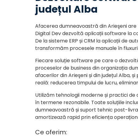
județul Alba
Afacerea dumneavoastră din Arieşeni are n
Digital Dev dezvoltă aplicații software la c
De la sisteme ERP și CRM la aplicații de au
transformăm procesele manuale în fluxuri d
Fiecare soluție software pe care o dezvol
proceselor de business din organizația du
afacerilor din Arieşeni și din județul Alba, 
reală: reducerea timpului de lucru, eliminar
Utilizăm tehnologii moderne și practici de 
în termene rezonabile. Toate soluțiile inc
dumneavoastră și suport tehnic post-livrar
amortizează rapid prin eficiența operațion
Ce oferim: