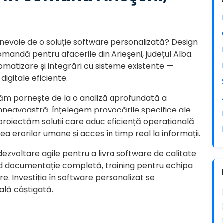
evoie de o soluție software personalizată? Design
omandă pentru afacerile din Arieşeni, județul Alba.
tomatizare și integrări cu sisteme existente —
igitale eficiente.
tăm pornește de la o analiză aprofundată a
mneavoastră. Înțelegem provocările specifice ale
și proiectăm soluții care aduc eficiență operațională
ea erorilor umane și acces în timp real la informații.
dezvoltare agile pentru a livra software de calitate
lud documentație completă, training pentru echipa
e. Investiția în software personalizat se
ală câștigată.