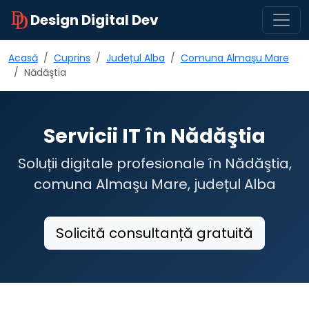
Design Digital Dev
Acasă
Cuprins
Județul Alba
Comuna Almaşu Mare
Nădăştia
Servicii IT în Nădăştia
Soluții digitale profesionale în Nădăştia,
comuna Almaşu Mare, județul Alba
Solicită consultanță gratuită