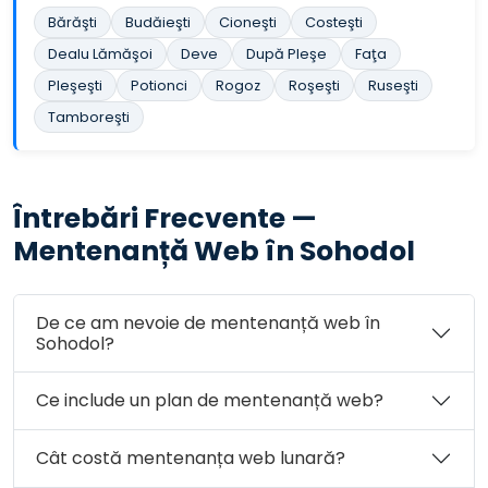
Bărăşti
Budăieşti
Cioneşti
Costeşti
Dealu Lămăşoi
Deve
După Pleşe
Faţa
Pleşeşti
Potionci
Rogoz
Roşeşti
Ruseşti
Tamboreşti
Întrebări Frecvente —
Mentenanță Web în Sohodol
De ce am nevoie de mentenanță web în
Sohodol?
Ce include un plan de mentenanță web?
Cât costă mentenanța web lunară?