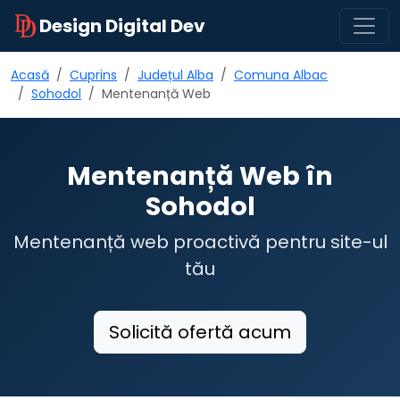
Design Digital Dev
Acasă
Cuprins
Județul Alba
Comuna Albac
Sohodol
Mentenanță Web
Mentenanță Web în
Sohodol
Mentenanță web proactivă pentru site-ul
tău
Solicită ofertă acum