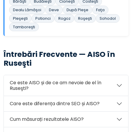
Bărăşti
Budăieşti
Cioneşti
Costeşti
Dealu Lămăşoi
Deve
După Pleşe
Faţa
Pleşeşti
Potionci
Rogoz
Roşeşti
Sohodol
Tamboreşti
Întrebări Frecvente — AISO în
Ruseşti
Ce este AISO și de ce am nevoie de el în
Ruseşti?
Care este diferența dintre SEO și AISO?
Cum măsurați rezultatele AISO?