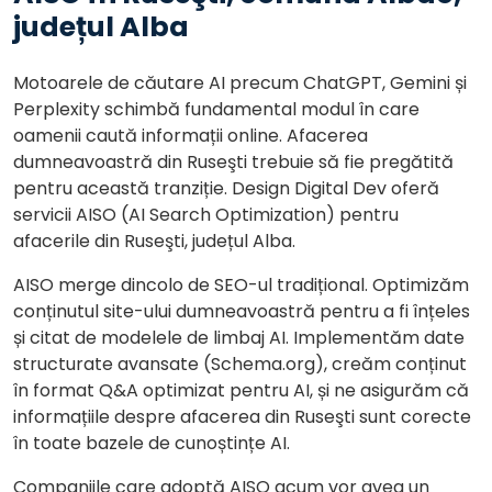
județul Alba
Motoarele de căutare AI precum ChatGPT, Gemini și
Perplexity schimbă fundamental modul în care
oamenii caută informații online. Afacerea
dumneavoastră din Ruseşti trebuie să fie pregătită
pentru această tranziție. Design Digital Dev oferă
servicii AISO (AI Search Optimization) pentru
afacerile din Ruseşti, județul Alba.
AISO merge dincolo de SEO-ul tradițional. Optimizăm
conținutul site-ului dumneavoastră pentru a fi înțeles
și citat de modelele de limbaj AI. Implementăm date
structurate avansate (Schema.org), creăm conținut
în format Q&A optimizat pentru AI, și ne asigurăm că
informațiile despre afacerea din Ruseşti sunt corecte
în toate bazele de cunoștințe AI.
Companiile care adoptă AISO acum vor avea un