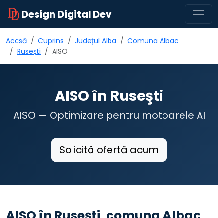
Design Digital Dev
Acasă
Cuprins
Județul Alba
Comuna Albac
Ruseşti
AISO
AISO în Ruseşti
AISO — Optimizare pentru motoarele AI
Solicită ofertă acum
AISO în Ruseşti, comuna Albac,