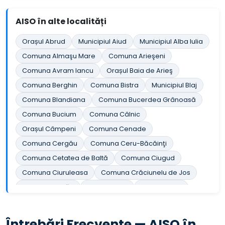
AISO în alte localități
Orașul Abrud
Municipiul Aiud
Municipiul Alba Iulia
Comuna Almaşu Mare
Comuna Arieşeni
Comuna Avram Iancu
Orașul Baia de Arieş
Comuna Berghin
Comuna Bistra
Municipiul Blaj
Comuna Blandiana
Comuna Bucerdea Grânoasă
Comuna Bucium
Comuna Câlnic
Orașul Câmpeni
Comuna Cenade
Comuna Cergău
Comuna Ceru-Băcăinţi
Comuna Cetatea de Baltă
Comuna Ciugud
Comuna Ciuruleasa
Comuna Crăciunelu de Jos
Comuna Cricău
Orașul Cugir
Comuna Cut
Comuna Daia Română
Comuna Doştat
Comuna Fărău
Comuna Galda de Jos
Întrebări Frecvente — AISO în