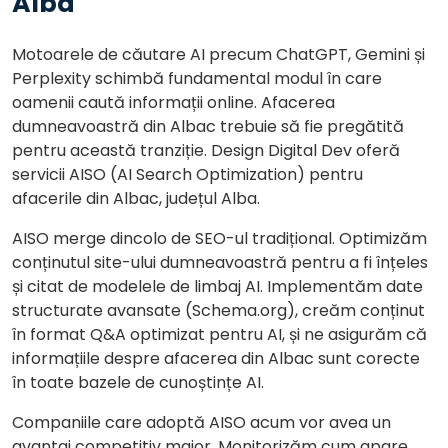
Alba
Motoarele de căutare AI precum ChatGPT, Gemini și
Perplexity schimbă fundamental modul în care
oamenii caută informații online. Afacerea
dumneavoastră din Albac trebuie să fie pregătită
pentru această tranziție. Design Digital Dev oferă
servicii AISO (AI Search Optimization) pentru
afacerile din Albac, județul Alba.
AISO merge dincolo de SEO-ul tradițional. Optimizăm
conținutul site-ului dumneavoastră pentru a fi înțeles
și citat de modelele de limbaj AI. Implementăm date
structurate avansate (Schema.org), creăm conținut
în format Q&A optimizat pentru AI, și ne asigurăm că
informațiile despre afacerea din Albac sunt corecte
în toate bazele de cunoștințe AI.
Companiile care adoptă AISO acum vor avea un
avantaj competitiv major. Monitorizăm cum apare