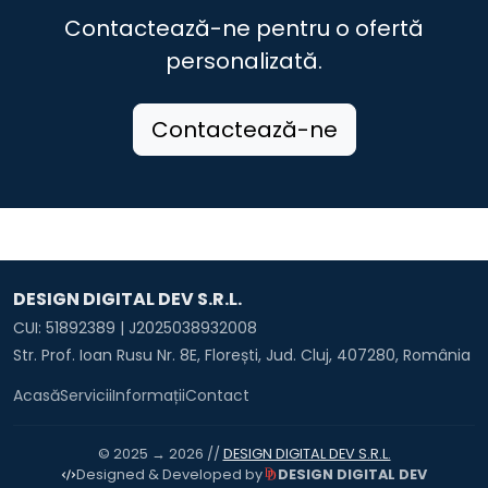
Contactează-ne pentru o ofertă
Municipiul Sebeş
Comuna Şibot
personalizată.
Comuna Sohodol
Comuna Şona
Comuna Şpring
Comuna Stremţ
Comuna Şugag
Orașul Teiuş
Contactează-ne
Comuna Unirea
Comuna Vadu Moţilor
Comuna Valea Lungă
Comuna Vidra
Comuna Vinţu de Jos
Orașul Zlatna
DESIGN DIGITAL DEV S.R.L.
CUI: 51892389 | J2025038932008
Str. Prof. Ioan Rusu Nr. 8E, Florești, Jud. Cluj, 407280, România
Acasă
Servicii
Informații
Contact
© 2025 → 2026 //
DESIGN DIGITAL DEV S.R.L.
DESIGN DIGITAL DEV
Designed & Developed by