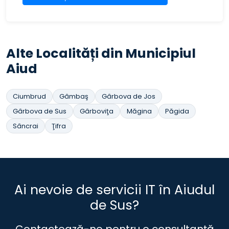
Alte Localități din Municipiul
Aiud
Ciumbrud
Gâmbaş
Gârbova de Jos
Gârbova de Sus
Gârboviţa
Măgina
Păgida
Sâncrai
Ţifra
Ai nevoie de servicii IT în Aiudul
de Sus?