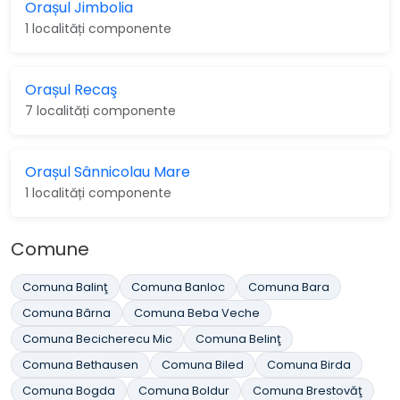
Orașul Jimbolia
1 localități componente
Orașul Recaş
7 localități componente
Orașul Sânnicolau Mare
1 localități componente
Comune
Comuna Balinţ
Comuna Banloc
Comuna Bara
Comuna Bârna
Comuna Beba Veche
Comuna Becicherecu Mic
Comuna Belinţ
Comuna Bethausen
Comuna Biled
Comuna Birda
Comuna Bogda
Comuna Boldur
Comuna Brestovăţ