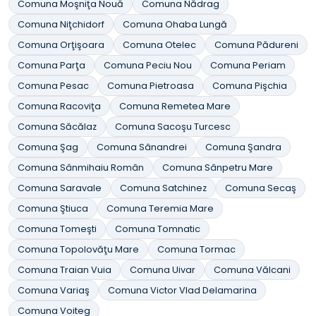
Comuna Moşniţa Nouă
Comuna Nădrag
Comuna Niţchidorf
Comuna Ohaba Lungă
Comuna Orţişoara
Comuna Otelec
Comuna Pădureni
Comuna Parţa
Comuna Peciu Nou
Comuna Periam
Comuna Pesac
Comuna Pietroasa
Comuna Pişchia
Comuna Racoviţa
Comuna Remetea Mare
Comuna Săcălaz
Comuna Sacoşu Turcesc
Comuna Şag
Comuna Sânandrei
Comuna Şandra
Comuna Sânmihaiu Român
Comuna Sânpetru Mare
Comuna Saravale
Comuna Satchinez
Comuna Secaş
Comuna Ştiuca
Comuna Teremia Mare
Comuna Tomeşti
Comuna Tomnatic
Comuna Topolovăţu Mare
Comuna Tormac
Comuna Traian Vuia
Comuna Uivar
Comuna Vălcani
Comuna Variaş
Comuna Victor Vlad Delamarina
Comuna Voiteg