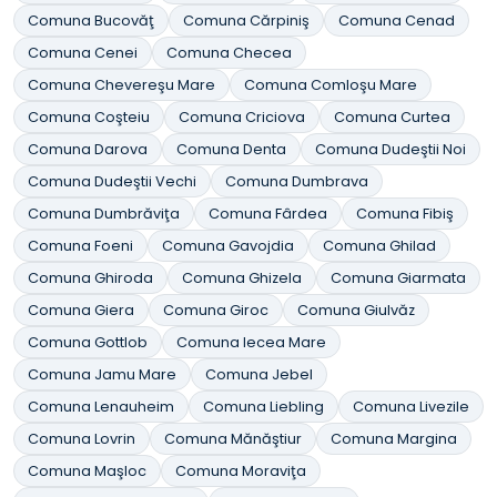
Comuna Bucovăţ
Comuna Cărpiniş
Comuna Cenad
Comuna Cenei
Comuna Checea
Comuna Chevereşu Mare
Comuna Comloşu Mare
Comuna Coşteiu
Comuna Criciova
Comuna Curtea
Comuna Darova
Comuna Denta
Comuna Dudeştii Noi
Comuna Dudeştii Vechi
Comuna Dumbrava
Comuna Dumbrăviţa
Comuna Fârdea
Comuna Fibiş
Comuna Foeni
Comuna Gavojdia
Comuna Ghilad
Comuna Ghiroda
Comuna Ghizela
Comuna Giarmata
Comuna Giera
Comuna Giroc
Comuna Giulvăz
Comuna Gottlob
Comuna Iecea Mare
Comuna Jamu Mare
Comuna Jebel
Comuna Lenauheim
Comuna Liebling
Comuna Livezile
Comuna Lovrin
Comuna Mănăştiur
Comuna Margina
Comuna Maşloc
Comuna Moraviţa