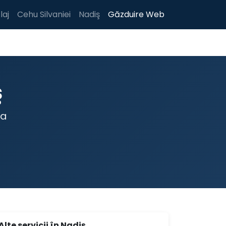
laj
Cehu Silvaniei
Nadiş
Găzduire Web
ş
ta
Alte servicii în Nadiş