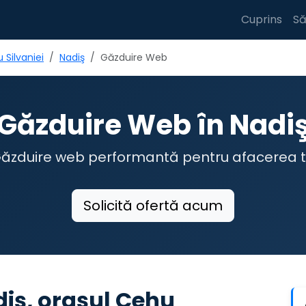
Cuprins
Să
 Silvaniei
Nadiş
Găzduire Web
Găzduire Web în Nadi
ăzduire web performantă pentru afacerea 
Solicită ofertă acum
iş, orașul Cehu