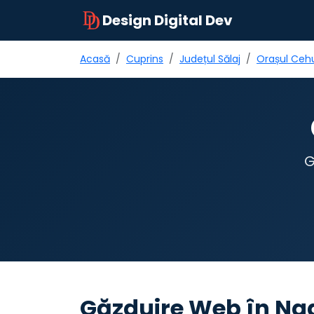
Design Digital Dev
Acasă
Cuprins
Județul Sălaj
Orașul Cehu
G
Găzduire Web în Nad