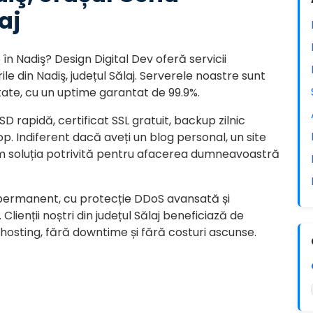
aj
n Nadiş? Design Digital Dev oferă servicii
e din Nadiş, județul Sălaj. Serverele noastre sunt
ate, cu un uptime garantat de 99.9%.
D rapidă, certificat SSL gratuit, backup zilnic
p. Indiferent dacă aveți un blog personal, un site
m soluția potrivită pentru afacerea dumneavoastră
 permanent, cu protecție DDoS avansată și
Clienții noștri din județul Sălaj beneficiază de
e hosting, fără downtime și fără costuri ascunse.