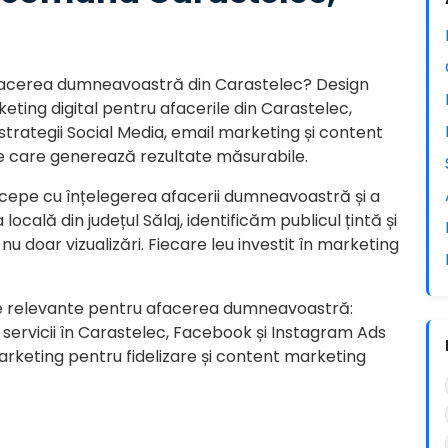
u afacerea dumneavoastră din Carastelec? Design
eting digital pentru afacerile din Carastelec,
 strategii Social Media, email marketing și content
e care generează rezultate măsurabile.
cepe cu înțelegerea afacerii dumneavoastră și a
ocală din județul Sălaj, identificăm publicul țintă și
nu doar vizualizări. Fiecare leu investit în marketing
e relevante pentru afacerea dumneavoastră:
 servicii în Carastelec, Facebook și Instagram Ads
rketing pentru fidelizare și content marketing