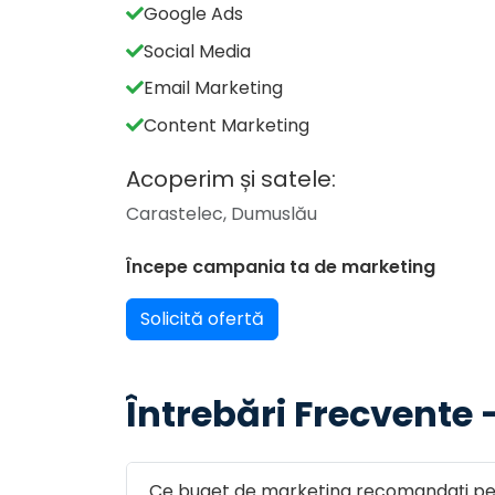
Google Ads
Social Media
Email Marketing
Content Marketing
Acoperim și satele:
Carastelec, Dumuslău
Începe campania ta de marketing
Solicită ofertă
Întrebări Frecvente 
Ce buget de marketing recomandați pen