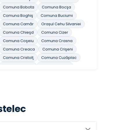
Comuna Bobota
Comuna Bocşa
Comuna Boghiş
Comuna Buciumi
Comuna Camăr
Orașul Cehu Silvaniei
Comuna Chieşd
Comuna Cizer
Comuna Coşeiu
Comuna Crasna
Comuna Creaca
Comuna Crişeni
Comuna Cristolţ
Comuna Cuzăplac
Comuna Dobrin
Comuna Dragu
Comuna Fildu de Jos
Comuna Gâlgău
Comuna Gârbou
Comuna Halmăşd
Comuna Hereclean
Comuna Hida
Comuna Horoatu Crasnei
stelec
Comuna Ileanda
Comuna Ip
Orașul Jibou
Comuna Letca
Comuna Lozna
Comuna Măerişte