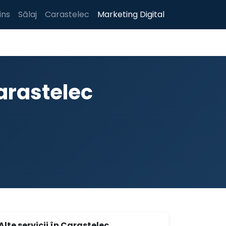
ins
Sălaj
Carastelec
Marketing Digital
arastelec
Alte servicii în Carastelec