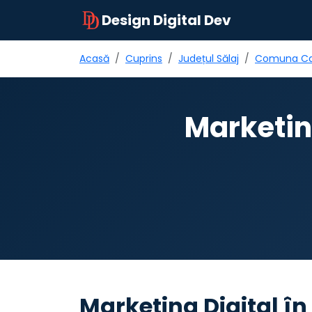
Design Digital Dev
Acasă
Cuprins
Județul Sălaj
Comuna Ca
Marketin
Marketing Digital î