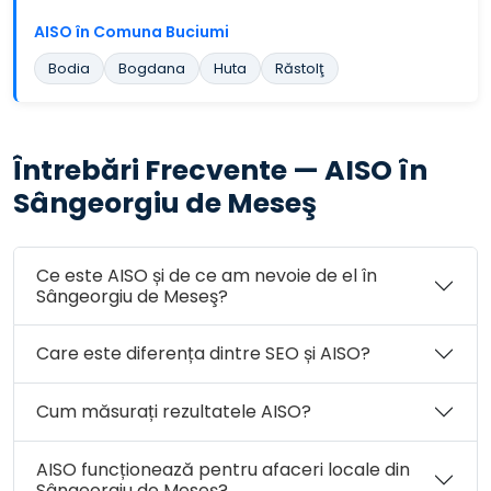
AISO în Comuna Buciumi
Bodia
Bogdana
Huta
Răstolţ
Întrebări Frecvente — AISO în
Sângeorgiu de Meseş
Ce este AISO și de ce am nevoie de el în
Sângeorgiu de Meseş?
Care este diferența dintre SEO și AISO?
Cum măsurați rezultatele AISO?
AISO funcționează pentru afaceri locale din
Sângeorgiu de Meseş?