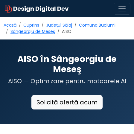
Design Digital Dev
Acasă
Cuprins
Județul Sălaj
Comuna Buciumi
Sângeorgiu de Meseş
AISO
AISO în Sângeorgiu de
Meseş
AISO — Optimizare pentru motoarele AI
Solicită ofertă acum