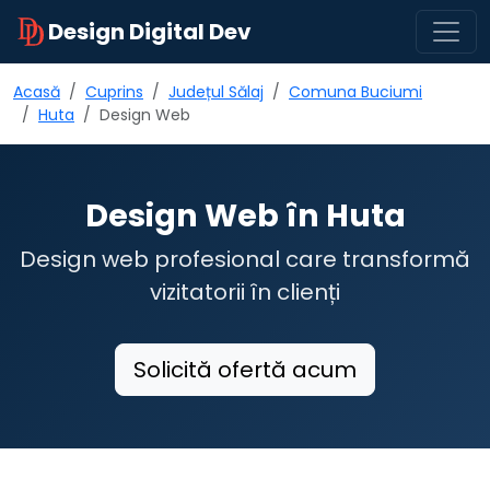
Design Digital Dev
Acasă
Cuprins
Județul Sălaj
Comuna Buciumi
Huta
Design Web
Design Web în Huta
Design web profesional care transformă
vizitatorii în clienți
Solicită ofertă acum