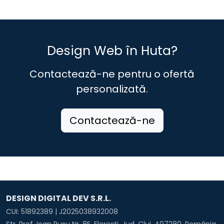
Design Web în Huta?
Contactează-ne pentru o ofertă
personalizată.
Contactează-ne
DESIGN DIGITAL DEV S.R.L.
CUI: 51892389 | J2025038932008
Str. Prof. Ioan Rusu Nr. 8E, Florești, Jud. Cluj, 407280, România