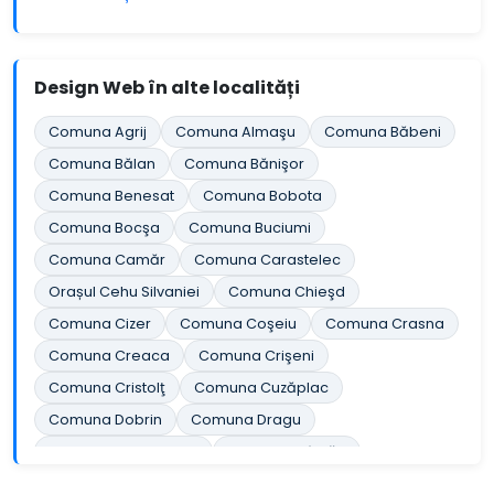
Design Web în alte localități
Comuna Agrij
Comuna Almaşu
Comuna Băbeni
Comuna Bălan
Comuna Bănişor
Comuna Benesat
Comuna Bobota
Comuna Bocşa
Comuna Buciumi
Comuna Camăr
Comuna Carastelec
Orașul Cehu Silvaniei
Comuna Chieşd
Comuna Cizer
Comuna Coşeiu
Comuna Crasna
Comuna Creaca
Comuna Crişeni
Comuna Cristolţ
Comuna Cuzăplac
Comuna Dobrin
Comuna Dragu
Comuna Fildu de Jos
Comuna Gâlgău
Comuna Gârbou
Comuna Halmăşd