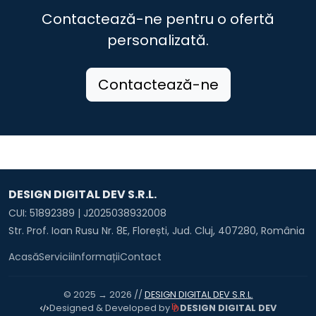
Comuna Zimbor
Contactează-ne pentru o ofertă
personalizată.
Contactează-ne
DESIGN DIGITAL DEV S.R.L.
CUI: 51892389 | J2025038932008
Str. Prof. Ioan Rusu Nr. 8E, Florești, Jud. Cluj, 407280, România
Acasă
Servicii
Informații
Contact
© 2025 → 2026 //
DESIGN DIGITAL DEV S.R.L.
DESIGN DIGITAL DEV
Designed & Developed by