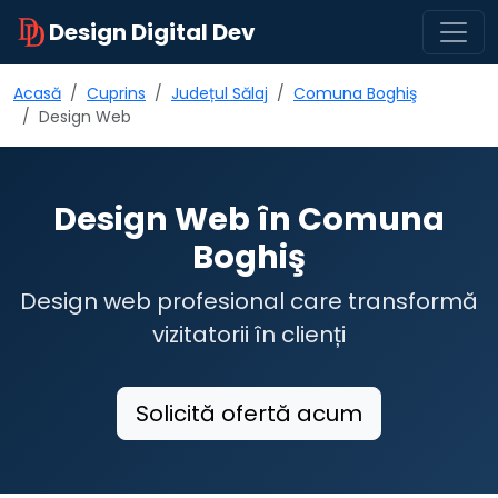
Design Digital Dev
Acasă
Cuprins
Județul Sălaj
Comuna Boghiş
Design Web
Design Web în Comuna
Boghiş
Design web profesional care transformă
vizitatorii în clienți
Solicită ofertă acum