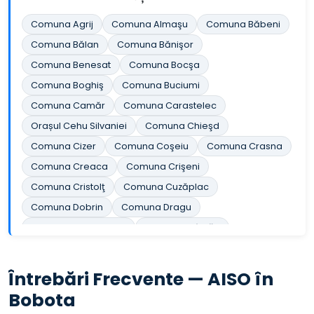
Comuna Agrij
Comuna Almaşu
Comuna Băbeni
Comuna Bălan
Comuna Bănişor
Comuna Benesat
Comuna Bocşa
Comuna Boghiş
Comuna Buciumi
Comuna Camăr
Comuna Carastelec
Orașul Cehu Silvaniei
Comuna Chieşd
Comuna Cizer
Comuna Coşeiu
Comuna Crasna
Comuna Creaca
Comuna Crişeni
Comuna Cristolţ
Comuna Cuzăplac
Comuna Dobrin
Comuna Dragu
Comuna Fildu de Jos
Comuna Gâlgău
Comuna Gârbou
Comuna Halmăşd
Comuna Hereclean
Comuna Hida
Întrebări Frecvente — AISO în
Comuna Horoatu Crasnei
Comuna Ileanda
Bobota
Comuna Ip
Orașul Jibou
Comuna Letca