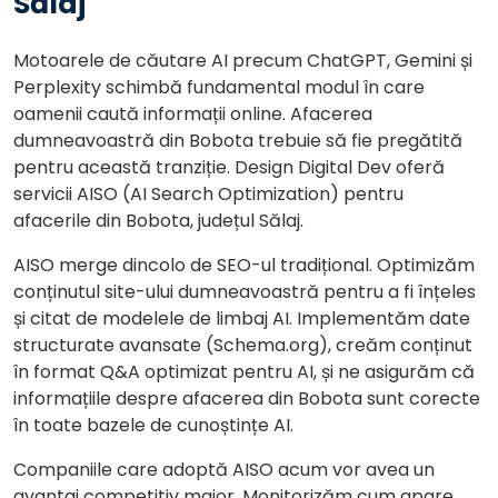
Sălaj
Motoarele de căutare AI precum ChatGPT, Gemini și
Perplexity schimbă fundamental modul în care
oamenii caută informații online. Afacerea
dumneavoastră din Bobota trebuie să fie pregătită
pentru această tranziție. Design Digital Dev oferă
servicii AISO (AI Search Optimization) pentru
afacerile din Bobota, județul Sălaj.
AISO merge dincolo de SEO-ul tradițional. Optimizăm
conținutul site-ului dumneavoastră pentru a fi înțeles
și citat de modelele de limbaj AI. Implementăm date
structurate avansate (Schema.org), creăm conținut
în format Q&A optimizat pentru AI, și ne asigurăm că
informațiile despre afacerea din Bobota sunt corecte
în toate bazele de cunoștințe AI.
Companiile care adoptă AISO acum vor avea un
avantaj competitiv major. Monitorizăm cum apare