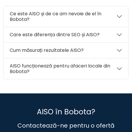
Comuna Lozna
Comuna Măerişte
Ce este AISO și de ce am nevoie de el în
Comuna Marca
Comuna Meseşenii de Jos
Bobota?
Comuna Mirşid
Comuna Năpradea
Comuna Nuşfalău
Comuna Pericei
Care este diferența dintre SEO și AISO?
Comuna Plopiş
Comuna Poiana Blenchii
Comuna Românaşi
Comuna Rus
Comuna Sâg
Cum măsurați rezultatele AISO?
Comuna Sălăţig
Comuna Şamşud
AISO funcționează pentru afaceri locale din
Comuna Sânmihaiu Almaşului
Comuna Şărmăşag
Bobota?
Comuna Şimişna
Orașul Şimleu Silvaniei
Comuna Someş-Odorhei
Comuna Surduc
Comuna Treznea
Comuna Valcău de Jos
Comuna Vârşolţ
Municipiul Zalău
Comuna Zalha
Comuna Zimbor
AISO în Bobota?
Contactează-ne pentru o ofertă