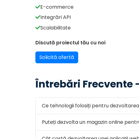
E-commerce
Integrări API
Scalabilitate
Discută proiectul tău cu noi
Solicită ofertă
Întrebări Frecvente
Ce tehnologii folosiți pentru dezvoltar
Puteți dezvolta un magazin online pentr
Cât costă dezvoltarea unei aplicații we