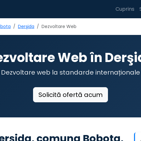
Cuprins
bota
Derşida
Dezvoltare Web
zvoltare Web în Derş
Dezvoltare web la standarde internaționale
Solicită ofertă acum
Derşida, comuna Bobota,