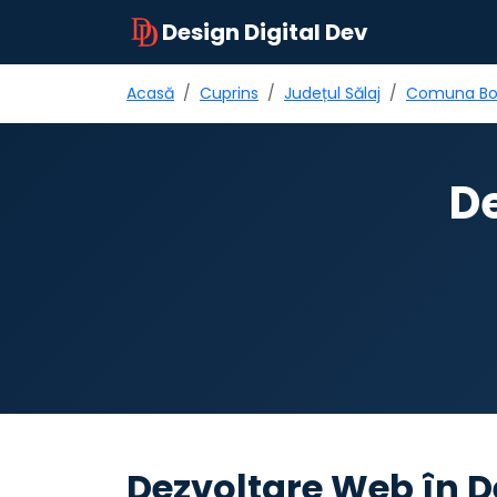
Design Digital Dev
Acasă
Cuprins
Județul Sălaj
Comuna Bo
De
Dezvoltare Web în 