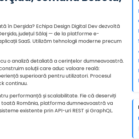
ată în Derşida? Echipa Design Digital Dev dezvoltă
erşida, județul Sălaj — de la platforme e-
icații SaaS. Utilizăm tehnologii moderne precum
cu o analiză detaliată a cerințelor dumneavoastră.
 construim soluții care aduc valoare reală:
eriență superioară pentru utilizatori. Procesul
ck continuu.
tru performanță și scalabilitate. Fie că deserviți
 și în toată România, platforma dumneavoastră va
 sisteme existente prin API-uri REST și GraphQL.