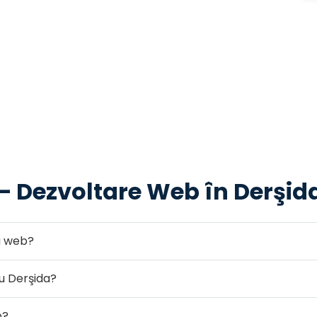
 — Dezvoltare Web în Derşid
ea web?
u Derşida?
b?