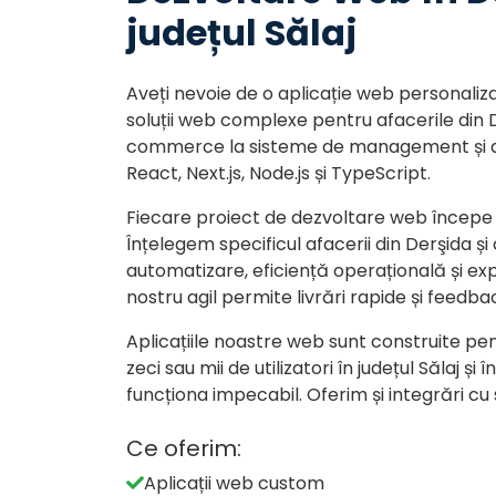
județul Sălaj
Aveți nevoie de o aplicație web personaliz
soluții web complexe pentru afacerile din D
commerce la sisteme de management și apl
React, Next.js, Node.js și TypeScript.
Fiecare proiect de dezvoltare web începe 
Înțelegem specificul afacerii din Derşida și
automatizare, eficiență operațională și exp
nostru agil permite livrări rapide și feedba
Aplicațiile noastre web sunt construite pen
zeci sau mii de utilizatori în județul Sălaj
funcționa impecabil. Oferim și integrări cu
Ce oferim:
Aplicații web custom