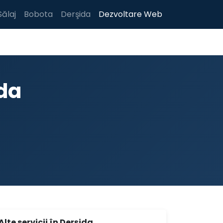
Sălaj
Bobota
Derşida
Dezvoltare Web
ida
Alte servicii în Derşida