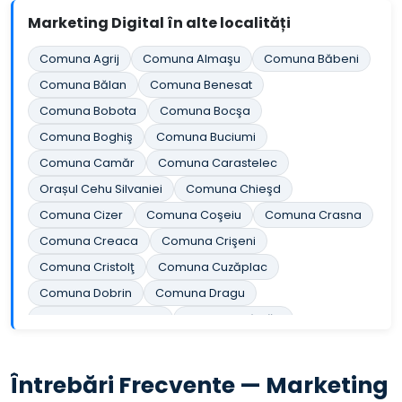
Marketing Digital în alte localități
Comuna Agrij
Comuna Almaşu
Comuna Băbeni
Comuna Bălan
Comuna Benesat
Comuna Bobota
Comuna Bocşa
Comuna Boghiş
Comuna Buciumi
Comuna Camăr
Comuna Carastelec
Orașul Cehu Silvaniei
Comuna Chieşd
Comuna Cizer
Comuna Coşeiu
Comuna Crasna
Comuna Creaca
Comuna Crişeni
Comuna Cristolţ
Comuna Cuzăplac
Comuna Dobrin
Comuna Dragu
Comuna Fildu de Jos
Comuna Gâlgău
Comuna Gârbou
Comuna Halmăşd
Comuna Hereclean
Comuna Hida
Întrebări Frecvente — Marketing
Comuna Horoatu Crasnei
Comuna Ileanda