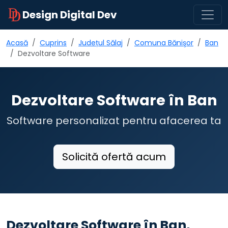
Design Digital Dev
Acasă
Cuprins
Județul Sălaj
Comuna Bănişor
Ban
Dezvoltare Software
Dezvoltare Software în Ban
Software personalizat pentru afacerea ta
Solicită ofertă acum
Dezvoltare Software în Ban,