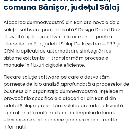
comuna Bănişor, județul Sălaj
Afacerea dumneavoastră din Ban are nevoie de o
soluție software personalizată? Design Digital Dev
dezvoltă aplicații software la comandă pentru
afacerile din Ban, județul Sălaj. De la sisteme ERP și
CRM la aplicații de automatizare și integrări cu
sisteme existente — transformăm procesele
manuale în fluxuri digitale eficiente.
Fiecare soluție software pe care o dezvoltăm
pornește de la o analiză aprofundată a proceselor de
business din organizația dumneavoastră. Înțelegem
provocările specifice ale afacerilor din Ban și din
județul Sălaj, și proiectăm soluții care aduc eficiență
operațională reală: reducerea timpului de lucru,
eliminarea erorilor umane și acces în timp real la
informații.