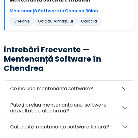
Mentenanță Software în Comuna Bălan
Chechiş
Gâlgău Almaşului
Gălpâia
Întrebări Frecvente —
Mentenanță Software în
Chendrea
Ce include mentenanța software?
Puteți prelua mentenanța unui software
dezvoltat de altă firmă?
Cât costă mentenanța software lunară?