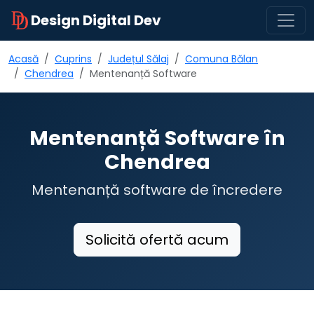
Design Digital Dev
Acasă
Cuprins
Județul Sălaj
Comuna Bălan
Chendrea
Mentenanță Software
Mentenanță Software în
Chendrea
Mentenanță software de încredere
Solicită ofertă acum