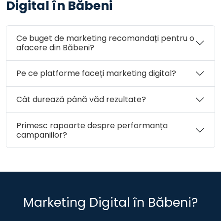
Digital în Băbeni
Comuna Ip
Orașul Jibou
Comuna Letca
Comuna Lozna
Comuna Măerişte
Ce buget de marketing recomandați pentru o
Comuna Marca
Comuna Meseşenii de Jos
afacere din Băbeni?
Comuna Mirşid
Comuna Năpradea
Comuna Nuşfalău
Comuna Pericei
Pe ce platforme faceți marketing digital?
Comuna Plopiş
Comuna Poiana Blenchii
Comuna Românaşi
Comuna Rus
Comuna Sâg
Cât durează până văd rezultate?
Comuna Sălăţig
Comuna Şamşud
Primesc rapoarte despre performanța
Comuna Sânmihaiu Almaşului
Comuna Şărmăşag
campaniilor?
Comuna Şimişna
Orașul Şimleu Silvaniei
Comuna Someş-Odorhei
Comuna Surduc
Comuna Treznea
Comuna Valcău de Jos
Comuna Vârşolţ
Municipiul Zalău
Comuna Zalha
Comuna Zimbor
Marketing Digital în Băbeni?