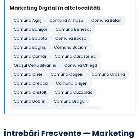
Marketing Digital în alte localități
Comuna Agrij
Comuna Almaşu
Comuna Bălan
Comuna Bănişor
Comuna Benesat
Comuna Bobota
Comuna Bocşa
Comuna Boghiş
Comuna Buciumi
Comuna Camăr
Comuna Carastelec
Orașul Cehu Silvaniei
Comuna Chieşd
Comuna Cizer
Comuna Coşeiu
Comuna Crasna
Comuna Creaca
Comuna Crişeni
Comuna Cristolţ
Comuna Cuzăplac
Comuna Dobrin
Comuna Dragu
Comuna Fildu de Jos
Comuna Gâlgău
Comuna Gârbou
Comuna Halmăşd
Comuna Hereclean
Comuna Hida
Întrebări Frecvente — Marketing
Comuna Horoatu Crasnei
Comuna Ileanda