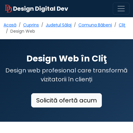
Design Digital Dev
Acasă
Cuprins
Județul Sălaj
Comuna Băbeni
Cliţ
Design Web
Design Web în Cliţ
Design web profesional care transformă
vizitatorii în clienți
Solicită ofertă acum